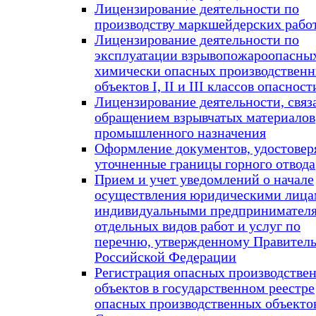
Лицензирование деятельности по
производству маркшейдерских рабо
Лицензирование деятельности по
эксплуатации взрывопожароопасны
химически опасных производствен
объектов I, II и III классов опасност
Лицензирование деятельности, связ
обращением взрывчатых материалов
промышленного назначения
Оформление документов, удостове
уточненные границы горного отвода
Прием и учет уведомлений о начале
осуществления юридическими лица
индивидуальными предпринимател
отдельных видов работ и услуг по
перечню, утвержденному Правител
Российской Федерации
Регистрация опасных производстве
объектов в государственном реестре
опасных производственных объекто