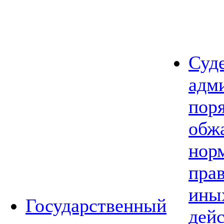
Суд
адм
пор
обж
нор
прав
ины
Государственный
дей