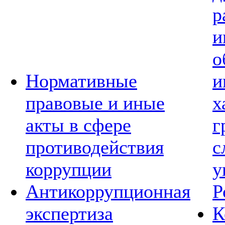
р
и
о
Нормативные
и
правовые и иные
х
акты в сфере
г
противодействия
с
коррупции
у
Антикоррупционная
Р
экспертиза
К