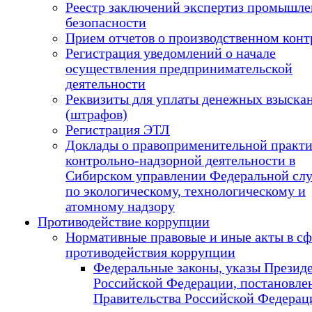
Реестр заключений экспертиз промышл
безопасности
Прием отчетов о производственном конт
Регистрация уведомлений о начале
осуществления предпринимательской
деятельности
Реквизиты для уплаты денежных взыска
(штрафов)
Регистрация ЭТЛ
Доклады о правоприменительной практ
контрольно-надзорной деятельности в
Сибирском управлении Федеральной сл
по экологическому, технологическому и
атомному надзору
Противодействие коррупции
Нормативные правовые и иные акты в сф
противодействия коррупции
Федеральные законы, указы Презид
Российской Федерации, постановле
Правительства Российской Федерац