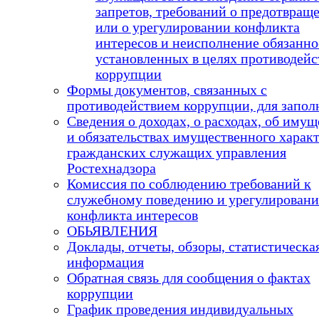
запретов, требований о предотвращ
или о урегулировании конфликта
интересов и неисполнение обязанно
установленных в целях противодейс
коррупции
Формы документов, связанных с
противодействием коррупции, для запол
Сведения о доходах, о расходах, об имущ
и обязательствах имущественного харак
гражданских служащих управления
Ростехнадзора
Комиссия по соблюдению требований к
служебному поведению и урегулирован
конфликта интересов
ОБЬЯВЛЕНИЯ
Доклады, отчеты, обзоры, статистическа
информация
Обратная связь для сообщения о фактах
коррупции
График проведения индивидуальных