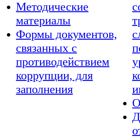
Методические
с
материалы
т
Формы документов,
с
связанных с
п
противодействием
у
коррупции, для
к
заполнения
и
О
Д
о