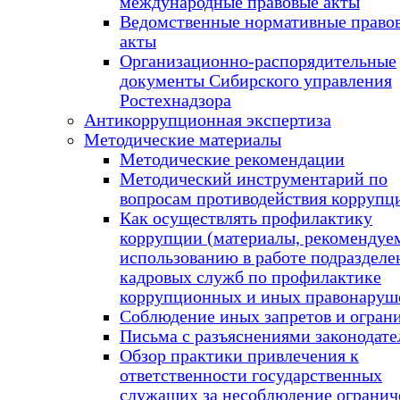
международные правовые акты
Ведомственные нормативные право
акты
Организационно-распорядительные
документы Сибирского управления
Ростехнадзора
Антикоррупционная экспертиза
Методические материалы
Методические рекомендации
Методический инструментарий по
вопросам противодействия коррупц
Как осуществлять профилактику
коррупции (материалы, рекомендуе
использованию в работе подразделе
кадровых служб по профилактике
коррупционных и иных правонаруш
Соблюдение иных запретов и огран
Письма с разъяснениями законодате
Обзор практики привлечения к
ответственности государственных
служащих за несоблюдение огранич