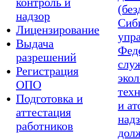
контроль и
(без
надзор
Сиб
Лицензирование
упр
Выдача
Фед
разрешений
слу
Регистрация
экол
ОПО
тех
Подготовка и
и а
аттестация
надз
работников
дол