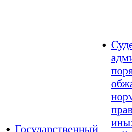
Суд
адм
пор
обж
нор
прав
ины
Государственный