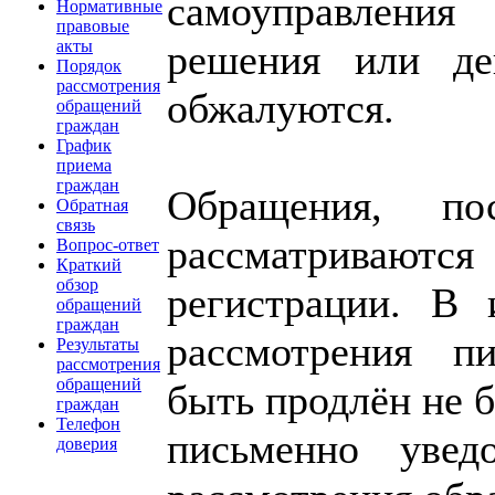
самоуправлени
Нормативные
правовые
решения или дей
акты
Порядок
рассмотрения
обжалуются.
обращений
граждан
График
приема
граждан
Обращения, по
Обратная
связь
рассматриваются
Вопрос-ответ
Краткий
обзор
регистрации. В 
обращений
граждан
рассмотрения п
Результаты
рассмотрения
обращений
быть продлён не б
граждан
Телефон
письменно увед
доверия