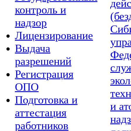
дей
контроль и
(без
надзор
Сиб
Лицензирование
упр
Выдача
Фед
разрешений
слу
Регистрация
экол
ОПО
тех
Подготовка и
и а
аттестация
надз
работников