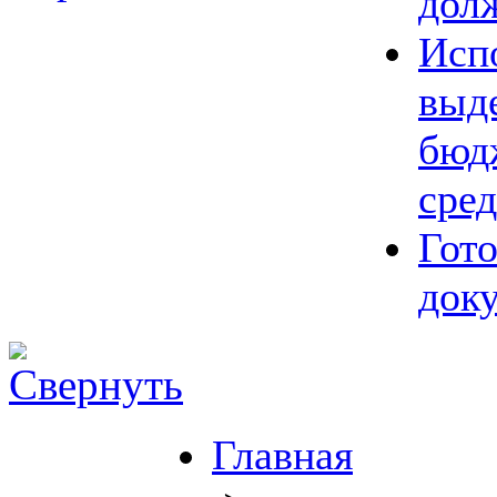
дол
Исп
выд
бюд
сред
Гот
док
Главная