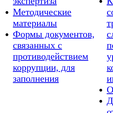
экспертиза
К
Методические
с
материалы
т
Формы документов,
с
связанных с
п
противодействием
у
коррупции, для
к
заполнения
и
О
Д
о