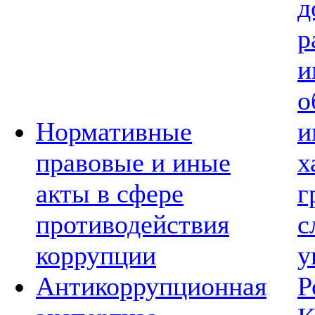
д
р
и
о
Нормативные
и
правовые и иные
х
акты в сфере
г
противодействия
с
коррупции
у
Антикоррупционная
Р