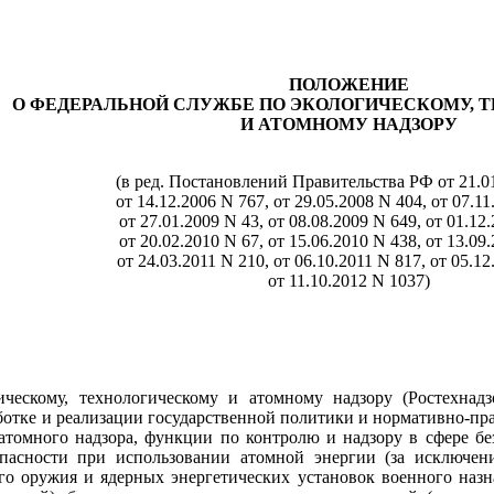
ПОЛОЖЕНИЕ
О ФЕДЕРАЛЬНОЙ СЛУЖБЕ ПО ЭКОЛОГИЧЕСКОМУ, 
И АТОМНОМУ НАДЗОРУ
(в ред. Постановлений Правительства РФ от 21.01
от 14.12.2006 N 767, от 29.05.2008 N 404, от 07.11
от 27.01.2009 N 43, от 08.08.2009 N 649, от 01.12
от 20.02.2010 N 67, от 15.06.2010 N 438, от 13.09
от 24.03.2011 N 210, от 06.10.2011 N 817, от 05.12
от 11.10.2012 N 1037)
ическому, технологическому и атомному надзору (Ростехнадз
тке и реализации государственной политики и нормативно-прав
атомного надзора, функции по контролю и надзору в сфере бе
пасности при использовании атомной энергии (за исключени
го оружия и ядерных энергетических установок военного назна