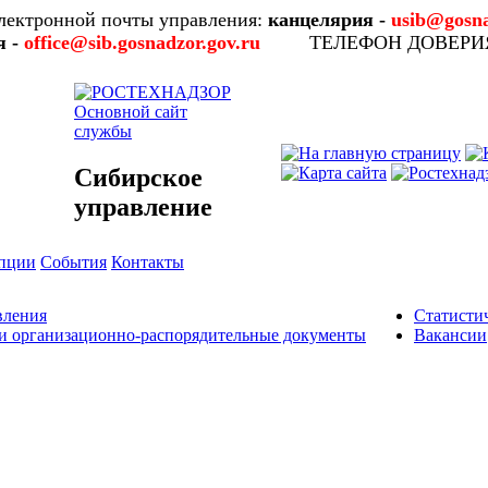
лектронной почты управления:
канцелярия -
usib@gosna
я -
office@sib.gosnadzor.gov.ru
ТЕЛЕФОН ДОВЕР
Основной сайт
службы
Сибирское
управление
упции
События
Контакты
вления
Статисти
и организационно-распорядительные документы
Вакансии