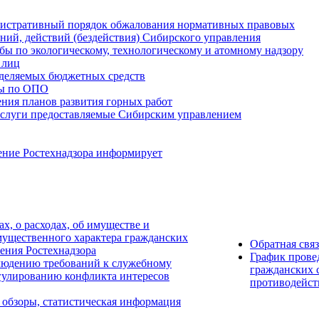
истративный порядок обжалования нормативных правовых
ний, действий (бездействия) Сибирского управления
ы по экологическому, технологическому и атомному надзору
 лиц
деляемых бюджетных средств
ты по ОПО
ния планов развития горных работ
услуги предоставляемые Сибирским управлением
ение Ростехнадзора информирует
ах, о расходах, об имуществе и
мущественного характера гражданских
Обратная свя
ения Ростехнадзора
График прове
людению требований к служебному
гражданских 
гулированию конфликта интересов
противодейст
 обзоры, статистическая информация