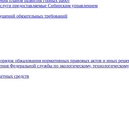
ния планов развития горных работ
услуги предоставляемые Сибирским управлением
ушений обязательных требований
орядок обжалования нормативных правовых актов и иных реше
ления Федеральной службы по экологическому, технологическому
етных средств