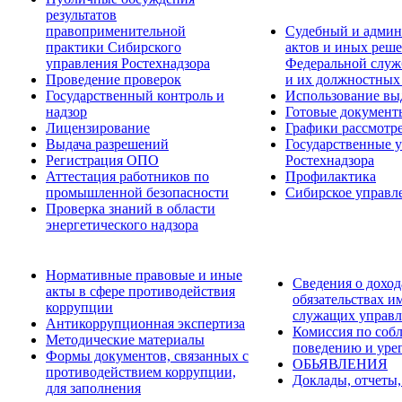
результатов
правоприменительной
Судебный и админ
практики Сибирского
актов и иных реше
управления Ростехнадзора
Федеральной служб
Проведение проверок
и их должностных
Государственный контроль и
Использование вы
надзор
Готовые докумен
Лицензирование
Графики рассмотре
Выдача разрешений
Государственные 
Регистрация ОПО
Ростехнадзора
Аттестация работников по
Профилактика
промышленной безопасности
Сибирское управл
Проверка знаний в области
энергетического надзора
Нормативные правовые и иные
Сведения о доход
акты в сфере противодействия
обязательствах и
коррупции
служащих управл
Антикоррупционная экспертиза
Комиссия по соб
Методические материалы
поведению и уре
Формы документов, связанных с
ОБЬЯВЛЕНИЯ
противодействием коррупции,
Доклады, отчеты,
для заполнения