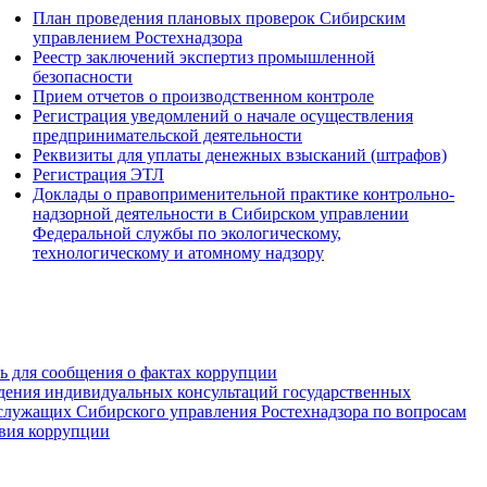
План проведения плановых проверок Сибирским
управлением Ростехнадзора
Реестр заключений экспертиз промышленной
безопасности
Прием отчетов о производственном контроле
Регистрация уведомлений о начале осуществления
предпринимательской деятельности
Реквизиты для уплаты денежных взысканий (штрафов)
Регистрация ЭТЛ
Доклады о правоприменительной практике контрольно-
надзорной деятельности в Сибирском управлении
Федеральной службы по экологическому,
технологическому и атомному надзору
зь для сообщения о фактах коррупции
дения индивидуальных консультаций государственных
служащих Сибирского управления Ростехнадзора по вопросам
вия коррупции