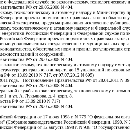
е о Федеральной службе по экологическому, технологическому и
равительства РФ от 29.05.2008 N 404.
ескому, технологическому и атомному надзору и Министерству п
й Федерации проекты нормативных правовых актов в области осу
гической экспертизы, предусматривающих исключение дублиров
кому, технологическому и атомному надзору и Федеральной слу
энергетики Российской Федерации и Федеральной службе по эк
тво Российской Федерации проекты нормативных правовых актов
ностью уполномоченных государственных и муниципальных орга
конодательства, обязательных норм и правил, регулирующих стр
адежности зданий и сооружений.
равительства РФ от 29.05.2008 N 404.
 экологическому, технологическому и атомному надзору иметь до 
в структуре центрального аппарата до 15 управлений по основн
 РФ от 13.09.2010 N 717, от 07.07.2012 N 695)
я 2011 года. - Постановление Правительства РФ от 28.01.2011 N 39
равительства РФ от 29.05.2008 N 404.
еральной службы по экологическому, технологическому и атомно
 1, и ул. А. Лукьянова, д. 4, корп. 8.
ьства РФ от 13.09.2010 N 717)
равительства РФ от 29.05.2008 N 404.
йской Федерации от 17 июля 1998 г. N 779 "О федеральном орг
 (Собрание законодательства Российской Федерации, 1998, N 30
йской Федерации от 12 августа 1998 г. N 938 "О государственн