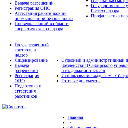
Графики рассмотре
Выдача разрешений
Государственные 
Регистрация ОПО
Ростехнадзора
Аттестация работников по
Профилактика нар
промышленной безопасности
Проверка знаний в области
энергетического надзора
Государственный
контроль и
надзор
Лицензирование
Судебный и административный п
Выдача
(бездействия) Сибирского управ
разрешений
и их должностных лиц
Регистрация
Использование выделяемых бюдж
ОПО
Готовые документы
Подготовка и
аттестация
работников
Главная
>
Об управлении