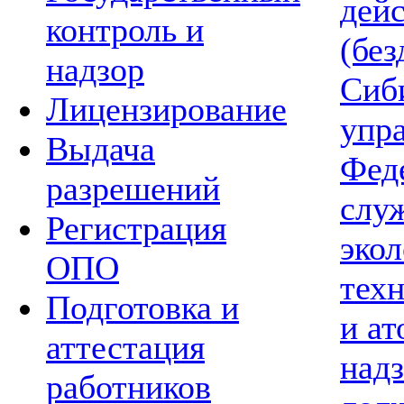
дей
контроль и
(без
надзор
Сиб
Лицензирование
упр
Выдача
Фед
разрешений
слу
Регистрация
экол
ОПО
тех
Подготовка и
и а
аттестация
надз
работников