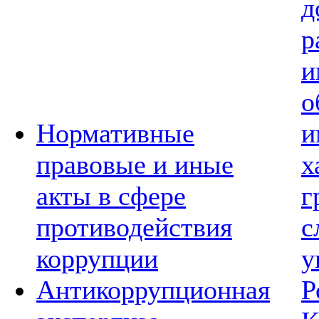
д
р
и
о
Нормативные
и
правовые и иные
х
акты в сфере
г
противодействия
с
коррупции
у
Антикоррупционная
Р