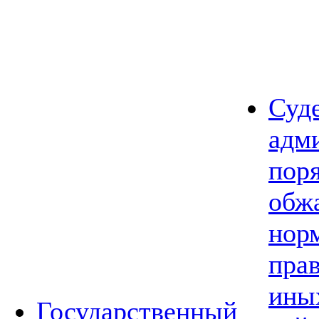
Суд
адм
пор
обж
нор
прав
ины
Государственный