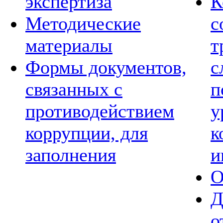
экспертиза
К
Методические
с
материалы
т
Формы документов,
с
связанных с
п
противодействием
у
коррупции, для
к
заполнения
и
О
Д
о