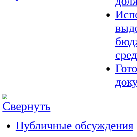
дол
Исп
выд
бюд
сред
Гот
док
Публичные обсуждения