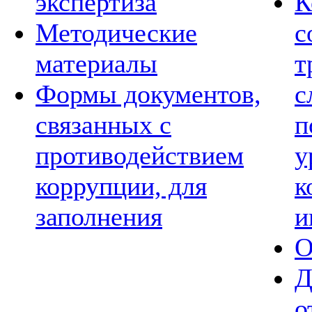
экспертиза
К
Методические
с
материалы
т
Формы документов,
с
связанных с
п
противодействием
у
коррупции, для
к
заполнения
и
О
Д
о