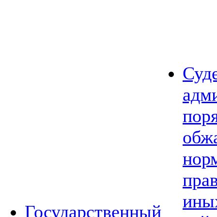
Суд
адм
пор
обж
нор
прав
ины
Государственный