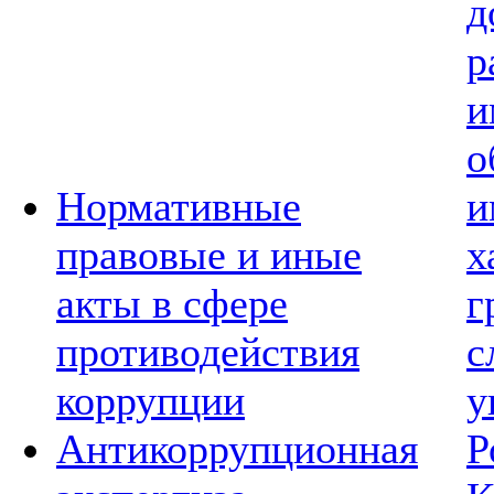
д
р
и
о
Нормативные
и
правовые и иные
х
акты в сфере
г
противодействия
с
коррупции
у
Антикоррупционная
Р