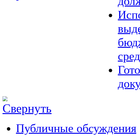
дол
Исп
выд
бюд
сред
Гот
док
Публичные обсуждения