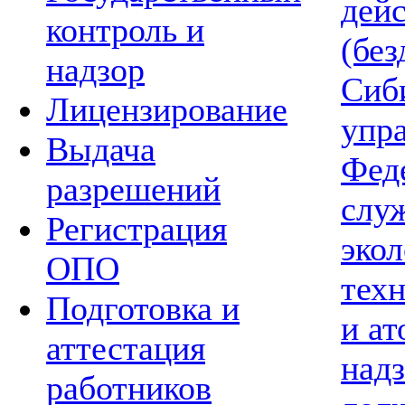
дей
контроль и
(без
надзор
Сиб
Лицензирование
упр
Выдача
Фед
разрешений
слу
Регистрация
экол
ОПО
тех
Подготовка и
и а
аттестация
надз
работников