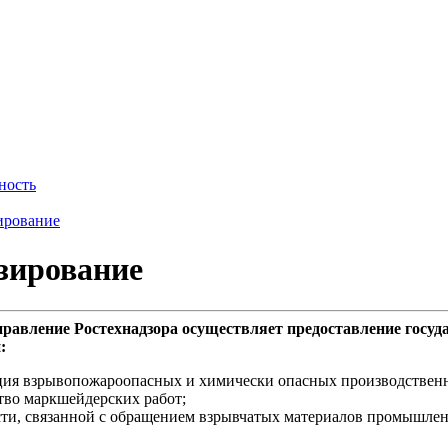
ность
ирование
зирование
правление Ростехнадзора осуществляет предоставление госу
:
ия взрывопожароопасных и химически опасных производственных 
во маркшейдерских работ;
ти, связанной с обращением взрывчатых материалов промышлен