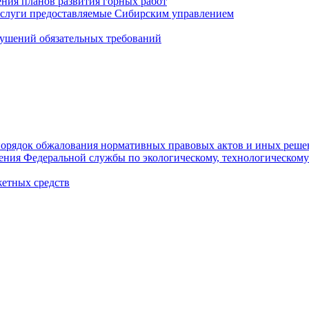
ния планов развития горных работ
услуги предоставляемые Сибирским управлением
ушений обязательных требований
орядок обжалования нормативных правовых актов и иных реше
ления Федеральной службы по экологическому, технологическому
етных средств