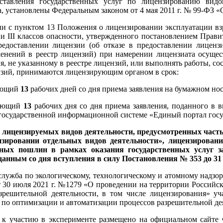
ставления государственных услуг по лицензированию видо
а, установлены Федеральным законом от 4 мая 2011 г. № 99-ФЗ 
ии с пунктом 13 Положения о лицензировании эксплуатации 
I и III классов опасности, утвержденного постановлением Прав
едоставлении лицензии (об отказе в предоставлении лицензи
енений в реестр лицензий) при намерении лицензиата осущес
я, не указанному в реестре лицензий, или выполнять работы, с
нзий, принимаются лицензирующим органом в срок:
ающий
13
рабочих дней со дня приема заявления на бумажном нос
шающий
13
рабочих дня со дня приема заявления, поданного в в
государственной информационной системе «Единый портал госу
лицензируемых видов деятельности, предусмотренных частью 
зировании отдельных видов деятельности», лицензировани
нных пошлин в рамках оказания государственных услуг за
данным со дня вступления в силу Постановления № 353 до 31 д
служба по экологическому, технологическому и атомному надзор
 30 июля 2021 г. №1279 «О проведении на территории Российс
зрешительной деятельности, в том числе лицензирования» у
 по оптимизации и автоматизации процессов разрешительной дея
к участию в эксперименте размещено на официальном сайте 