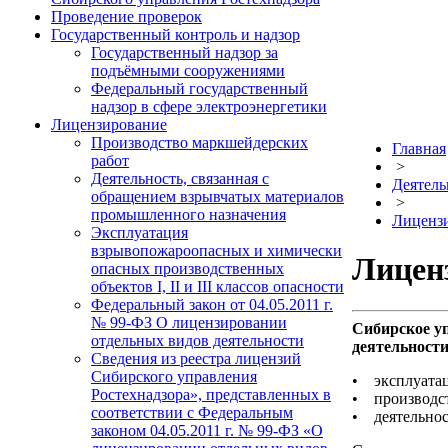
Проведение проверок
Государственный контроль и надзор
Государственный надзор за
подъёмными сооружениями
Федеральный государственный
надзор в сфере электроэнергетики
Лицензирование
Производство маркшейдерских
Главная
работ
>
Деятельность, связанная с
Деятель
обращением взрывчатых материалов
>
промышленного назначения
Лиценз
Эксплуатация
взрывопожароопасных и химически
Лицен
опасных производственных
объектов I, II и III классов опасности
Федеральный закон от 04.05.2011 г.
№ 99-ФЗ О лицензировании
Сибирское у
отдельных видов деятельности
деятельности
Сведения из реестра лицензий
Сибирского управления
• эксплуатац
Ростехнадзора», представленных в
• производст
соответствии с Федеральным
• деятельнос
законом 04.05.2011 г. № 99-ФЗ «О