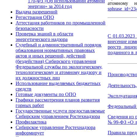
170-ФЗ «Об использовании атомной
атомному н
энергии» за 2014 год
sphrase_id=23
Выдача разрешений
Регистрация ОПО
Аттестация работников по промышленной
безопасности
Проверка знаний в области
С 01.03.2023
энергетического надзора
внесение изм
Судебный и административный порядок
реестр лице
обжалования нормативных правовых
поданного в 
актов и иных решений, действий
(бездействия) Сибирского управления
Федеральной службы по экологическому,
технологическому и атомному надзору и
Производство
их должностных лиц
Использование выделяемых бюджетных
Деятельность
средств
Готовые документы по ОПО
Эксплуатация
Графики рассмотрения планов развития
горных работ
Федеральный 
Государственные услуги предоставляемые
Сибирским управлением Ростехнадзора
Сведения из 
Профилактика
№ 99-ФЗ «О л
Сибирское управление Ростехнадзора
Правила пред
информирует