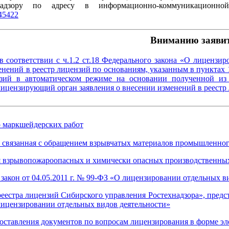
адзору по адресу в информационно-коммуникационн
45422
Вниманию заявит
 в соответствии с ч.1.2 ст.18 Федерального закона «О лицензи
енений в реестр лицензий по основаниям, указанным в пунктах 1
нзий в автоматическом режиме на основании полученной и
лицензирующий орган заявления о внесении изменений в реестр
 маркшейдерских работ
, связанная с обращением взрывчатых материалов промышленног
 взрывопожароопасных и химически опасных производственных об
закон от 04.05.2011 г. № 99-ФЗ
«
О лицензировании отдельных ви
реестра лицензий Сибирского управления Ростехнадзора», предст
ицензировании отдельных видов деятельности»
оставления документов по вопросам лицензирования в форме э