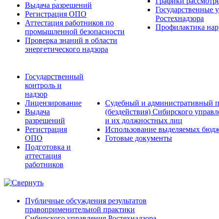
Графики рассмотре
Выдача разрешений
Государственные 
Регистрация ОПО
Ростехнадзора
Аттестация работников по
Профилактика нар
промышленной безопасности
Проверка знаний в области
энергетического надзора
Государственный
контроль и
надзор
Лицензирование
Судебный и административный п
Выдача
(бездействия) Сибирского управ
разрешений
и их должностных лиц
Регистрация
Использование выделяемых бюдж
ОПО
Готовые документы
Подготовка и
аттестация
работников
Публичные обсуждения результатов
правоприменительной практики
Сибирского управления Ростехнадзора