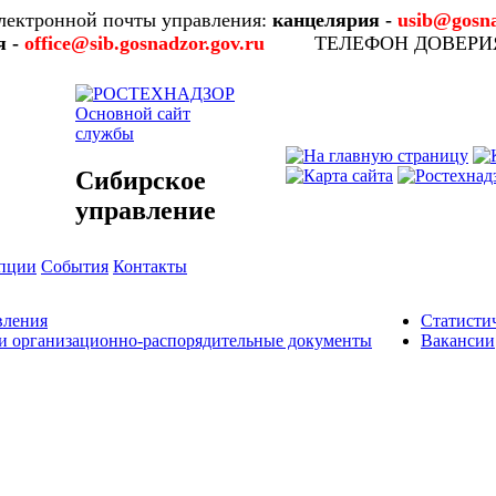
лектронной почты управления:
канцелярия -
usib@gosna
я -
office@sib.gosnadzor.gov.ru
ТЕЛЕФОН ДОВЕР
Основной сайт
службы
Сибирское
управление
упции
События
Контакты
вления
Статисти
и организационно-распорядительные документы
Вакансии