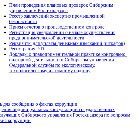
План проведения плановых проверок Сибирским
управлением Ростехнадзора
Реестр заключений экспертиз промышленной
безопасности
Прием отчетов о производственном контроле
Регистрация уведомлений о начале осуществления
предпринимательской деятельности
Реквизиты для уплаты денежных взысканий (штрафов)
Регистрация ЭТЛ
Доклады о правоприменительной практике контрольно-
надзорной деятельности в Сибирском управлении
Федеральной службы по экологическому,
технологическому и атомному надзору
зь для сообщения о фактах коррупции
дения индивидуальных консультаций государственных
служащих Сибирского управления Ростехнадзора по вопросам
вия коррупции