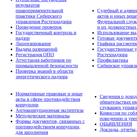
результатов
правоприменительной
Судебный и админ
практики Сибирского
актов и иных реше
управления Ростехнадзора
Федеральной служб
Проведение проверок
и их должностных
Государственный контроль и
Использование вы
надзор
Готовые докумен
Лицензирование
Графики рассмотре
Выдача разрешений
Государственные 
Регистрация ОПО
Ростехнадзора
Аттестация работников по
Профилактика
промышленной безопасности
Сибирское управл
Проверка знаний в области
энергетического надзора
Нормативные правовые и иные
Сведения о доход
акты в сфере противодействия
обязательствах и
коррупции
служащих управл
Антикоррупционная экспертиза
Комиссия по соб
Методические материалы
поведению и уре
Формы документов, связанных с
ОБЬЯВЛЕНИЯ
противодействием коррупции,
Доклады, отчеты,
для заполнения