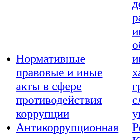
д
р
и
о
Нормативные
и
правовые и иные
х
акты в сфере
г
противодействия
с
коррупции
у
Антикоррупционная
Р