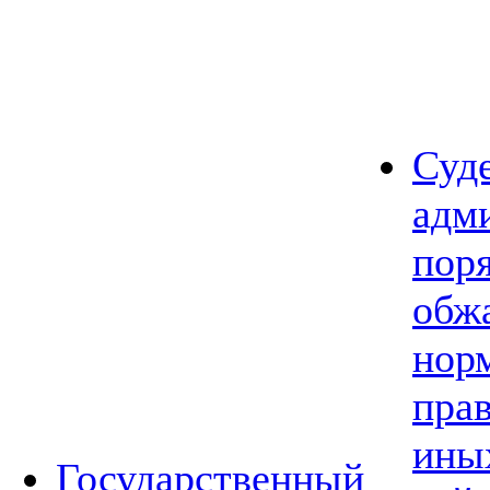
Суд
адм
пор
обж
нор
прав
ины
Государственный