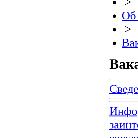
>
Об
>
Ва
Вак
Сведе
Инфор
заинт
госу