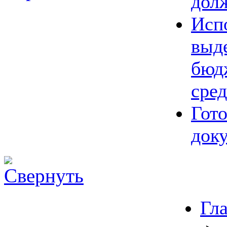
дол
Исп
выд
бюд
сред
Гот
док
Гл