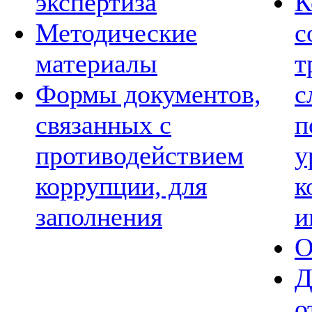
экспертиза
К
Методические
с
материалы
т
Формы документов,
с
связанных с
п
противодействием
у
коррупции, для
к
заполнения
и
О
Д
о