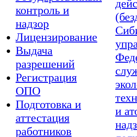
дей
контроль и
(без
надзор
Сиб
Лицензирование
упр
Выдача
Фед
разрешений
слу
Регистрация
экол
ОПО
тех
Подготовка и
и а
аттестация
надз
работников