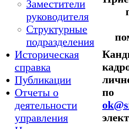
Заместители
руководителя
Структурные
по
подразделения
Кан
Историческая
кад
справка
личн
Публикации
по 
Отчеты о
ok@si
деятельности
элек
управления