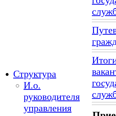
служб
Путев
гражд
Итоги
вака
Структура
госуд
И.о.
служб
руководителя
управления
Прие