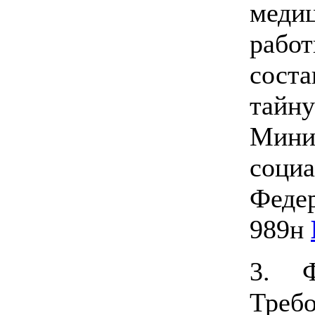
меди
рабо
сост
тайн
Мини
соци
Феде
989н
3. 
Треб