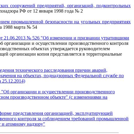
ских сооружений предприятий, организаций, подконтрольных
хнадзора РФ от 12 января 1998 года № 2
оянием промышленной безопасности на угольных предприятиях
а 1988 марта № 54
т 21.06.2013 № 526 "Об изменении и признании утратившими
б организации и осуществлении производственного контроля
зводственных объектах утверждается руководителем
щей организации копия представляется в территориальные
едения технического расследования причин аварий,
начения на объектах, поднадзорных Федеральной службе по
 25.12.2014)
3 "Об организации и осуществлении производственного
сном производственном объекте" (с изменениями на
 форме представления организацией, эксплуатирующей
твенного контроля за соблюдением требований промышленной
у и атомному надзору"