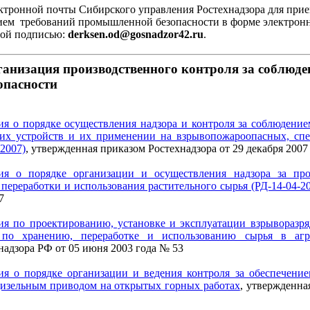
ктронной почты Сибирского управления Ростехнадзора для прие
ем требований промышленной безопасности в форме электронн
ной подписью:
derksen.od@gosnadzor42.ru
.
анизация производственного контроля за соблюд
опасности
я о порядке осуществления надзора и контроля за соблюдени
ких устройств и их применении на взрывопожароопасных, сп
-2007)
, утвержденная приказом Ростехнадзора от 29 декабря 2007
ия о порядке организации и осуществления надзора за пр
 переработки и использования растительного сырья (РД-14-04-2
7
ия по проектированию, установке и эксплуатации взрыворазр
 по хранению, переработке и использованию сырья в аг
надзора РФ от 05 июня 2003 года № 53
ия о порядке организации и ведения контроля за обеспечени
изельным приводом на открытых горных работах
, утвержденна