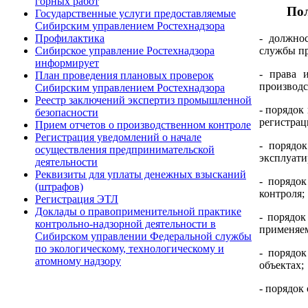
горных работ
Пол
Государственные услуги предоставляемые
Сибирским управлением Ростехнадзора
- должно
Профилактика
службы пр
Сибирское управление Ростехнадзора
информирует
- права 
План проведения плановых проверок
производс
Сибирским управлением Ростехнадзора
Реестр заключений экспертиз промышленной
- порядок
безопасности
регистрац
Прием отчетов о производственном контроле
Регистрация уведомлений о начале
- порядо
осуществления предпринимательской
эксплуати
деятельности
Реквизиты для уплаты денежных взысканий
- порядо
(штрафов)
контроля;
Регистрация ЭТЛ
Доклады о правоприменительной практике
- порядок
контрольно-надзорной деятельности в
применяем
Сибирском управлении Федеральной службы
по экологическому, технологическому и
- порядо
атомному надзору
объектах;
- порядок