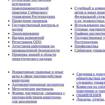
результатов
правоприменительной
Судебный и админ
практики Сибирского
актов и иных реше
управления Ростехнадзора
Федеральной служб
Проведение проверок
и их должностных
Государственный контроль и
Использование вы
надзор
Готовые докумен
Лицензирование
Графики рассмотре
Выдача разрешений
Государственные 
Регистрация ОПО
Ростехнадзора
Аттестация работников по
Профилактика
промышленной безопасности
Сибирское управл
Проверка знаний в области
энергетического надзора
Нормативные правовые и иные
Сведения о доход
акты в сфере противодействия
обязательствах и
коррупции
служащих управл
Антикоррупционная экспертиза
Комиссия по соб
Методические материалы
поведению и уре
Формы документов, связанных с
ОБЬЯВЛЕНИЯ
противодействием коррупции,
Доклады, отчеты,
для заполнения