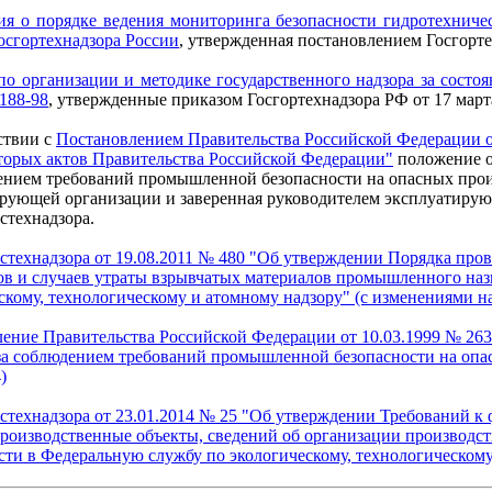
я о порядке ведения мониторинга безопасности гидротехниче
осгортехнадзора России
, утвержденная постановлением Госгорте
по организации и методике государственного надзора за сост
188-98
, утвержденные приказом Госгортехнадзора РФ от 17 март
ствии с
Постановлением Правительства Российской Федерации о
торых актов Правительства Российской Федерации"
положение о
ением требований промышленной безопасности на опасных прои
рующей организации и заверенная руководителем эксплуатирую
стехнадзора.
стехнадзора от 19.08.2011 № 480 "Об утверждении Порядка пров
в и случаев утраты взрывчатых материалов промышленного наз
скому, технологическому и атомному надзору" (с изменениями на
ение Правительства Российской Федерации от 10.03.1999 № 26
за соблюдением требований промышленной безопасности на опа
)
стехнадзора от 23.01.2014 № 25 "Об утверждении Требований к
роизводственные объекты, сведений об организации производс
сти в Федеральную службу по экологическому, технологическом