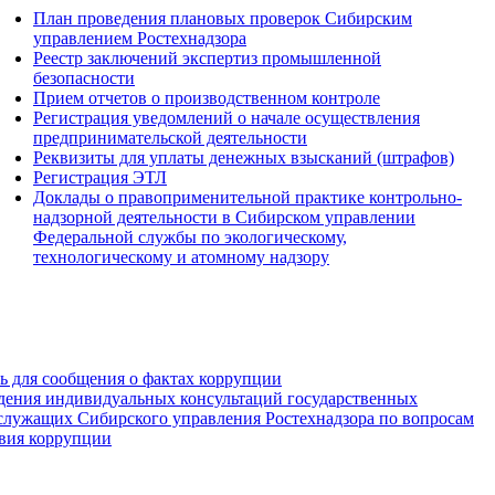
План проведения плановых проверок Сибирским
управлением Ростехнадзора
Реестр заключений экспертиз промышленной
безопасности
Прием отчетов о производственном контроле
Регистрация уведомлений о начале осуществления
предпринимательской деятельности
Реквизиты для уплаты денежных взысканий (штрафов)
Регистрация ЭТЛ
Доклады о правоприменительной практике контрольно-
надзорной деятельности в Сибирском управлении
Федеральной службы по экологическому,
технологическому и атомному надзору
зь для сообщения о фактах коррупции
дения индивидуальных консультаций государственных
служащих Сибирского управления Ростехнадзора по вопросам
вия коррупции