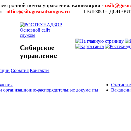
лектронной почты управления:
канцелярия -
usib@gosna
я -
office@sib.gosnadzor.gov.ru
ТЕЛЕФОН ДОВЕР
Основной сайт
службы
Сибирское
управление
упции
События
Контакты
вления
Статисти
и организационно-распорядительные документы
Вакансии