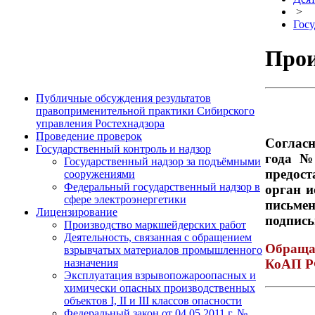
>
Госу
Прои
Публичные обсуждения результатов
правоприменительной практики Сибирского
управления Ростехнадзора
Проведение проверок
Согласн
Государственный контроль и надзор
года №
Государственный надзор за подъёмными
предост
сооружениями
Федеральный государственный надзор в
орган и
сфере электроэнергетики
письмен
Лицензирование
подпись
Производство маркшейдерских работ
Деятельность, связанная с обращением
Обращае
взрывчатых материалов промышленного
назначения
КоАП Р
Эксплуатация взрывопожароопасных и
химически опасных производственных
объектов I, II и III классов опасности
Федеральный закон от 04.05.2011 г. №