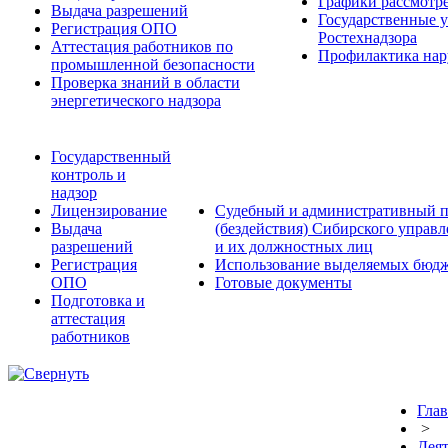
Графики рассмотре
Выдача разрешений
Государственные 
Регистрация ОПО
Ростехнадзора
Аттестация работников по
Профилактика нар
промышленной безопасности
Проверка знаний в области
энергетического надзора
Государственный
контроль и
надзор
Лицензирование
Судебный и административный п
Выдача
(бездействия) Сибирского управ
разрешений
и их должностных лиц
Регистрация
Использование выделяемых бюдж
ОПО
Готовые документы
Подготовка и
аттестация
работников
Глав
>
Деят