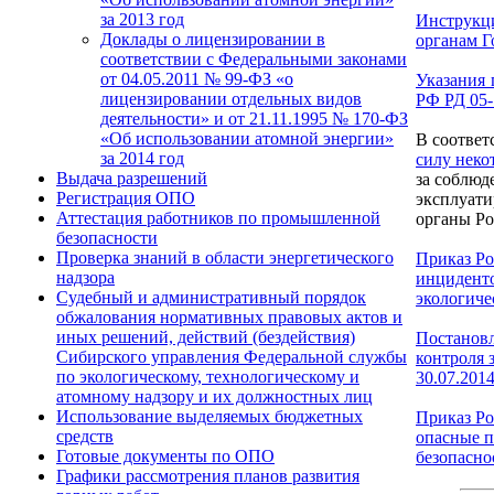
за 2013 год
Инструкци
Доклады о лицензировании в
органам Г
соответствии с Федеральными законами
от 04.05.2011 № 99-ФЗ «о
Указания 
лицензировании отдельных видов
РФ РД 05-
деятельности» и от 21.11.1995 № 170-ФЗ
«Об использовании атомной энергии»
В соответ
за 2014 год
силу неко
Выдача разрешений
за соблюд
Регистрация ОПО
эксплуати
Аттестация работников по промышленной
органы Ро
безопасности
Проверка знаний в области энергетического
Приказ Ро
надзора
инциденто
Судебный и административный порядок
экологиче
обжалования нормативных правовых актов и
иных решений, действий (бездействия)
Постановл
Сибирского управления Федеральной службы
контроля 
по экологическому, технологическому и
30.07.2014
атомному надзору и их должностных лиц
Использование выделяемых бюджетных
Приказ Ро
средств
опасные п
Готовые документы по ОПО
безопасно
Графики рассмотрения планов развития