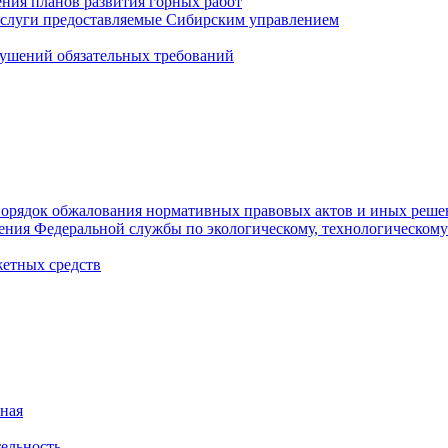
ния планов развития горных работ
услуги предоставляемые Сибирским управлением
ушений обязательных требований
орядок обжалования нормативных правовых актов и иных реше
ления Федеральной службы по экологическому, технологическому
етных средств
ная
ельность