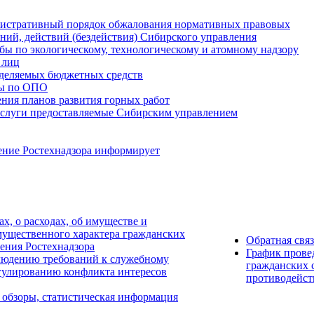
истративный порядок обжалования нормативных правовых
ний, действий (бездействия) Сибирского управления
ы по экологическому, технологическому и атомному надзору
 лиц
деляемых бюджетных средств
ты по ОПО
ния планов развития горных работ
услуги предоставляемые Сибирским управлением
ение Ростехнадзора информирует
ах, о расходах, об имуществе и
мущественного характера гражданских
Обратная свя
ения Ростехнадзора
График прове
людению требований к служебному
гражданских 
гулированию конфликта интересов
противодейст
 обзоры, статистическая информация