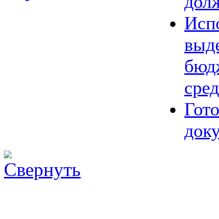
дол
Исп
выд
бюд
сред
Гот
док