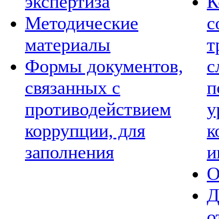
экспертиза
К
Методические
с
материалы
т
Формы документов,
с
связанных с
п
противодействием
у
коррупции, для
к
заполнения
и
О
Д
о