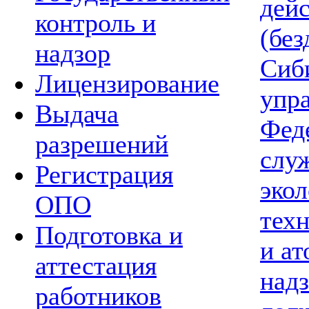
дей
контроль и
(без
надзор
Сиб
Лицензирование
упр
Выдача
Фед
разрешений
слу
Регистрация
экол
ОПО
тех
Подготовка и
и а
аттестация
надз
работников