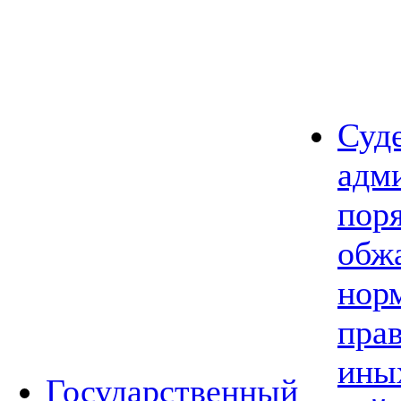
Суд
адм
пор
обж
нор
прав
ины
Государственный