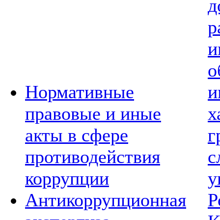
д
р
и
о
Нормативные
и
правовые и иные
х
акты в сфере
г
противодействия
с
коррупции
у
Антикоррупционная
Р