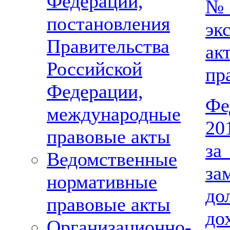
Федерации,
№ 
постановления
эк
Правительства
ак
Российской
пр
Федерации,
Фе
международные
20
правовые акты
за
Ведомственные
за
нормативные
до
правовые акты
до
Организационно-