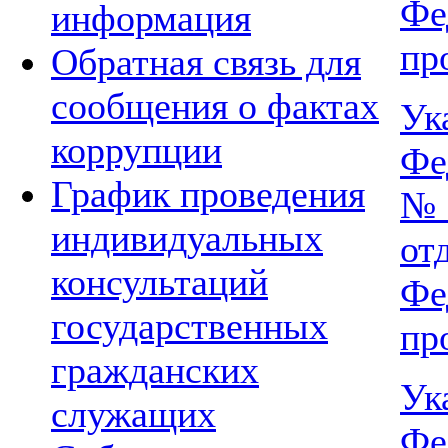
Ф
информация
пр
Обратная связь для
сообщения о фактах
Ук
коррупции
Фе
График проведения
№ 
индивидуальных
о
консультаций
Ф
государственных
пр
гражданских
Ук
служащих
Фе