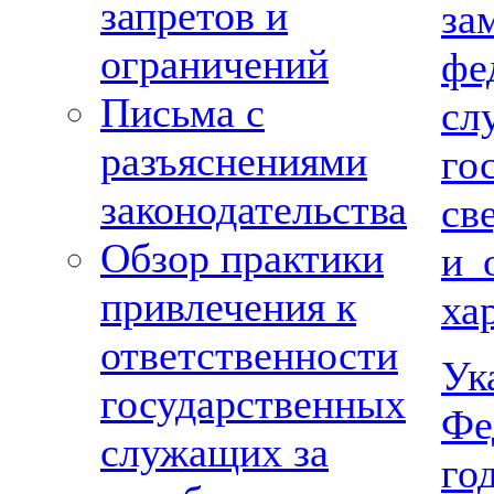
запретов и
з
ограничений
фе
Письма с
с
разъяснениями
го
законодательства
св
Обзор практики
и 
привлечения к
ха
ответственности
Ук
государственных
Фе
служащих за
г