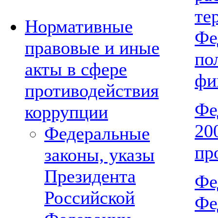
те
Нормативные
Фе
правовые и иные
по
акты в сфере
фи
противодействия
Фе
коррупции
2
Федеральные
пр
законы, указы
Президента
Фе
Российской
Фе