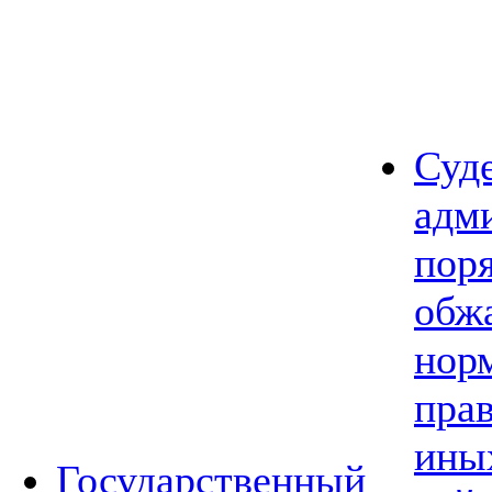
Суд
адм
пор
обж
нор
прав
ины
Государственный