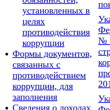
по
установленных в
Ук
целях
Фе
противодействия
№
коррупции
ст
Формы документов,
ко
связанных с
пр
противодействием
20
коррупции, для
заполнения
Ук
Сведения о доходах,
Фе