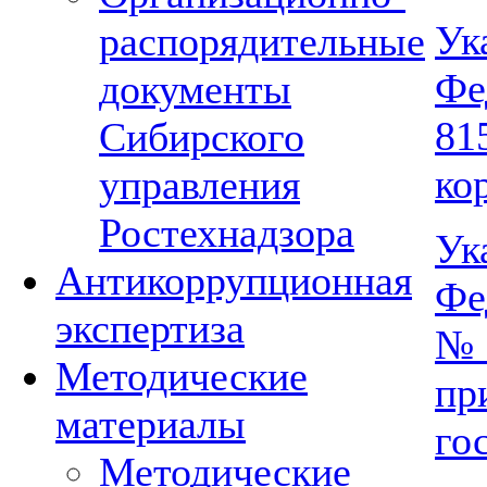
Ук
распорядительные
Фе
документы
81
Сибирского
ко
управления
Ростехнадзора
Ук
Антикоррупционная
Фе
экспертиза
№ 
Методические
пр
материалы
го
Методические