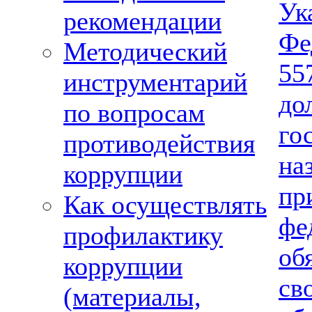
Ук
рекомендации
Фе
Методический
5
инструментарий
д
по вопросам
го
противодействия
на
коррупции
п
Как осуществлять
фе
профилактику
об
коррупции
св
(материалы,