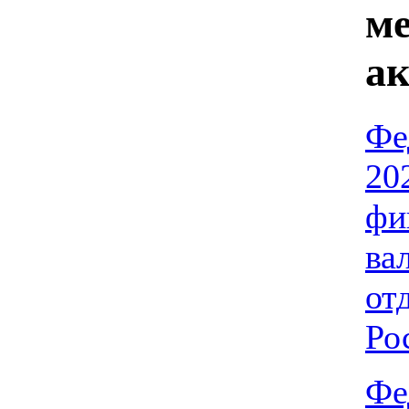
м
а
Фе
20
фи
ва
от
Ро
Фе