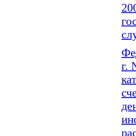
20
го
сл
Фе
г.
ка
сч
де
ин
ра