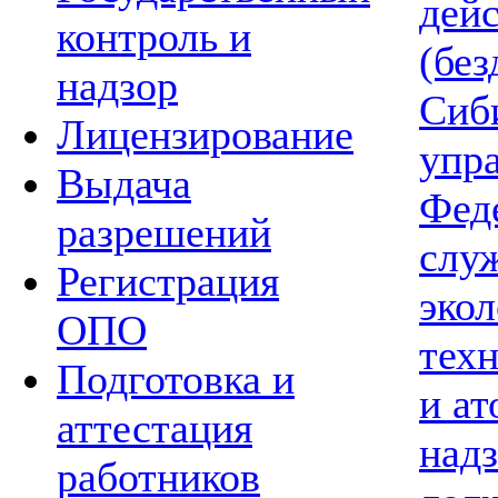
дей
контроль и
(без
надзор
Сиб
Лицензирование
упр
Выдача
Фед
разрешений
слу
Регистрация
экол
ОПО
тех
Подготовка и
и а
аттестация
надз
работников