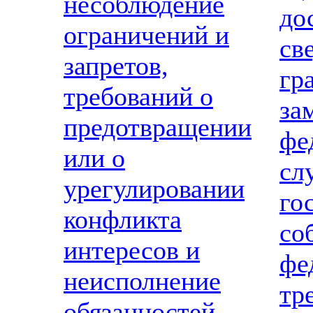
несоблюдение
д
ограничений и
св
запретов,
гр
требований о
з
предотвращении
фе
или о
с
урегулировании
го
конфликта
со
интересов и
ф
неисполнение
т
обязанностей,