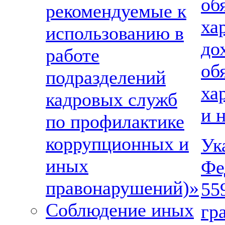
об
рекомендуемые к
ха
использованию в
д
работе
об
подразделений
ха
кадровых служб
и 
по профилактике
коррупционных и
Ук
иных
Фе
правонарушений)»
5
Соблюдение иных
гр