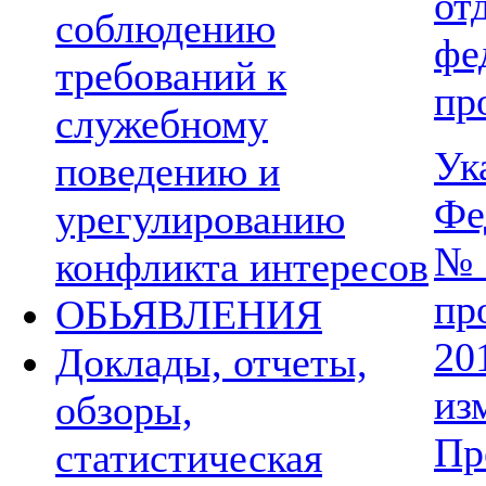
о
соблюдению
ф
требований к
пр
служебному
Ук
поведению и
Фе
урегулированию
№ 
конфликта интересов
пр
ОБЬЯВЛЕНИЯ
20
Доклады, отчеты,
из
обзоры,
П
статистическая