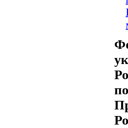
Ф
ук
Ро
п
П
Ро