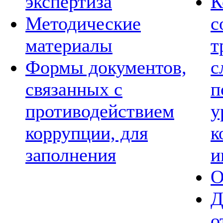
экспертиза
К
Методические
с
материалы
т
Формы документов,
с
связанных с
п
противодействием
у
коррупции, для
к
заполнения
и
О
Д
о