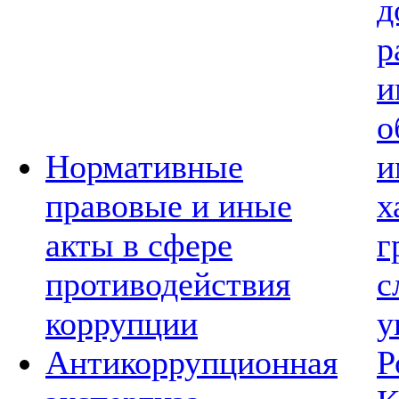
д
р
и
о
Нормативные
и
правовые и иные
х
акты в сфере
г
противодействия
с
коррупции
у
Антикоррупционная
Р