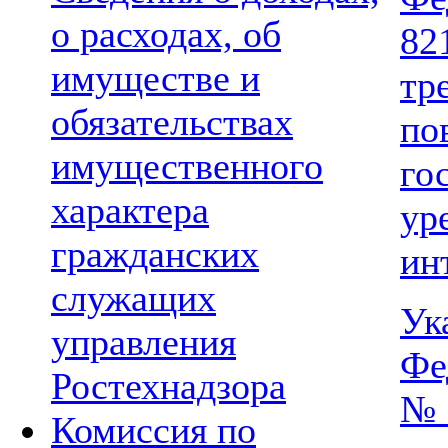
о расходах, об
82
имуществе и
т
обязательствах
п
имущественного
го
характера
ур
гражданских
ин
служащих
Ук
управления
Фе
Ростехнадзора
№ 
Комиссия по