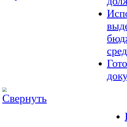
дол
Исп
выд
бюд
сред
Гот
док