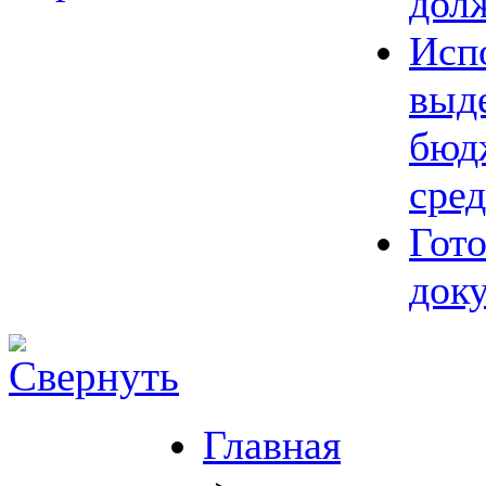
дол
Исп
выд
бюд
сред
Гот
док
Главная