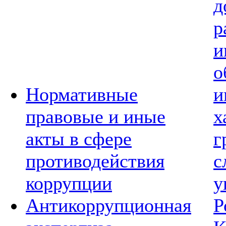
д
р
и
о
Нормативные
и
правовые и иные
х
акты в сфере
г
противодействия
с
коррупции
у
Антикоррупционная
Р