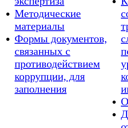
экспертиза
К
Методические
с
материалы
т
Формы документов,
с
связанных с
п
противодействием
у
коррупции, для
к
заполнения
и
О
Д
о