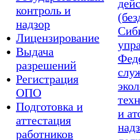
дей
контроль и
(без
надзор
Сиб
Лицензирование
упр
Выдача
Фед
разрешений
слу
Регистрация
экол
ОПО
тех
Подготовка и
и а
аттестация
надз
работников