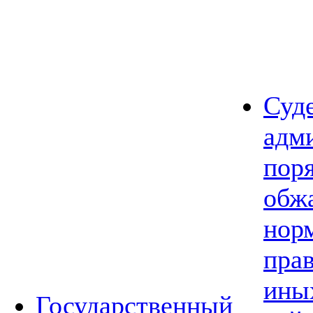
Суд
адм
пор
обж
нор
прав
ины
Государственный