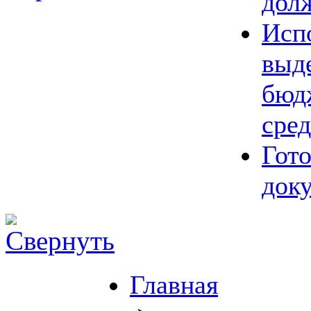
дол
Исп
выд
бюд
сред
Гот
док
Главная