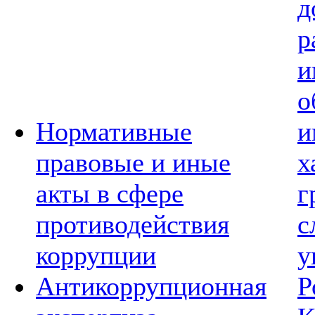
д
р
и
о
Нормативные
и
правовые и иные
х
акты в сфере
г
противодействия
с
коррупции
у
Антикоррупционная
Р