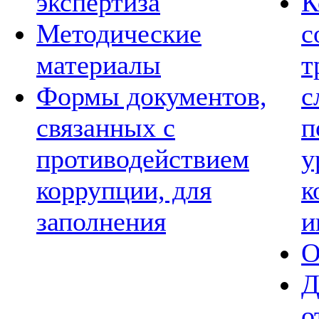
экспертиза
К
Методические
с
материалы
т
Формы документов,
с
связанных с
п
противодействием
у
коррупции, для
к
заполнения
и
О
Д
о