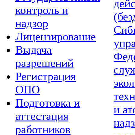
дей
контроль и
(без
надзор
Сиб
Лицензирование
упр
Выдача
Фед
разрешений
слу
Регистрация
экол
ОПО
тех
Подготовка и
и а
аттестация
надз
работников