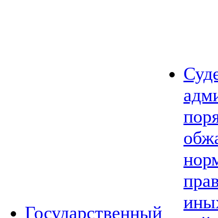
Суд
адм
пор
обж
нор
прав
ины
Государственный