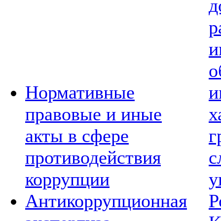
д
р
и
о
Нормативные
и
правовые и иные
х
акты в сфере
г
противодействия
с
коррупции
у
Антикоррупционная
Р