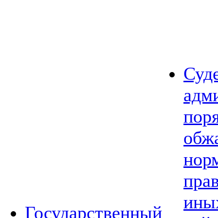
Суд
адм
пор
обж
нор
прав
ины
Государственный