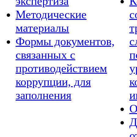
экспертиза
К
Методические
с
материалы
т
Формы документов,
с
связанных с
п
противодействием
у
коррупции, для
к
заполнения
и
О
Д
о