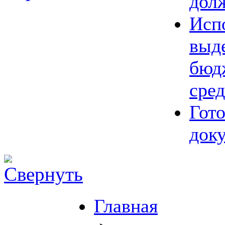
дол
Исп
выд
бюд
сред
Гот
док
Главная