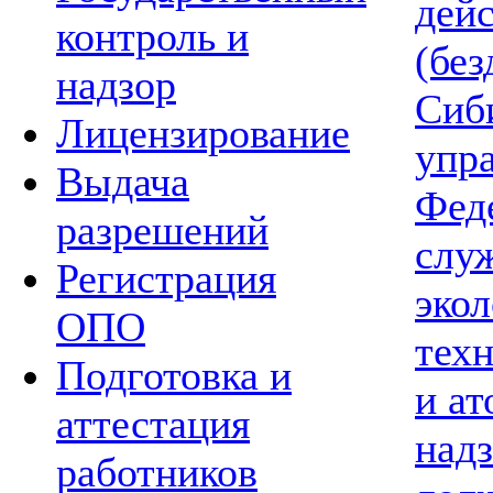
дей
контроль и
(без
надзор
Сиб
Лицензирование
упр
Выдача
Фед
разрешений
слу
Регистрация
экол
ОПО
тех
Подготовка и
и а
аттестация
надз
работников