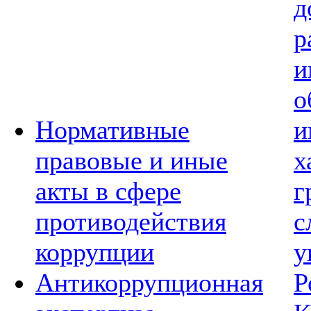
д
р
и
о
Нормативные
и
правовые и иные
х
акты в сфере
г
противодействия
с
коррупции
у
Антикоррупционная
Р