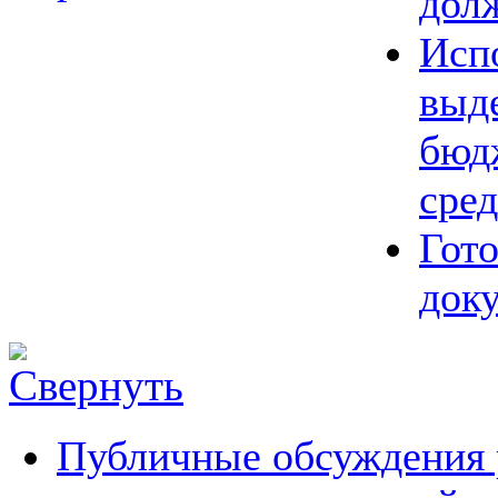
дол
Исп
выд
бюд
сред
Гот
док
Публичные обсуждения 