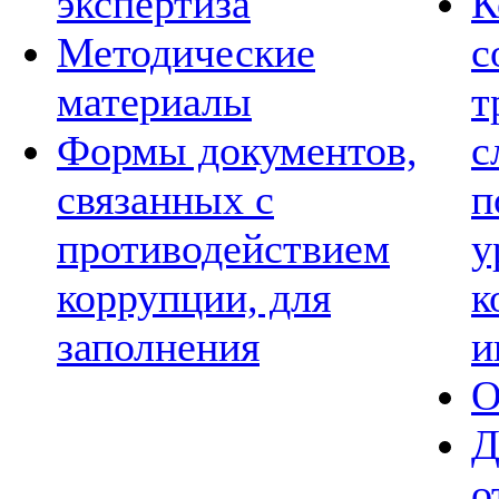
экспертиза
К
Методические
с
материалы
т
Формы документов,
с
связанных с
п
противодействием
у
коррупции, для
к
заполнения
и
О
Д
о