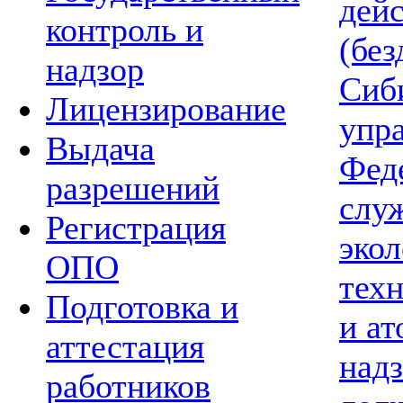
дей
контроль и
(без
надзор
Сиб
Лицензирование
упр
Выдача
Фед
разрешений
слу
Регистрация
экол
ОПО
тех
Подготовка и
и а
аттестация
надз
работников