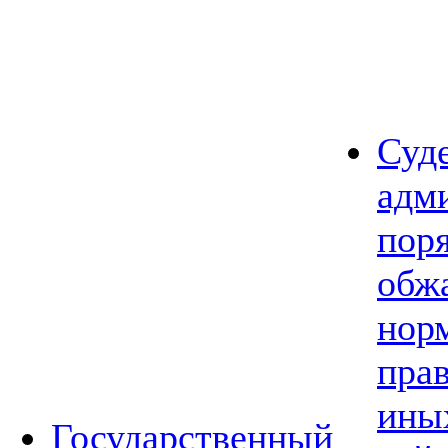
Суд
адм
пор
обж
нор
прав
ины
Государственный