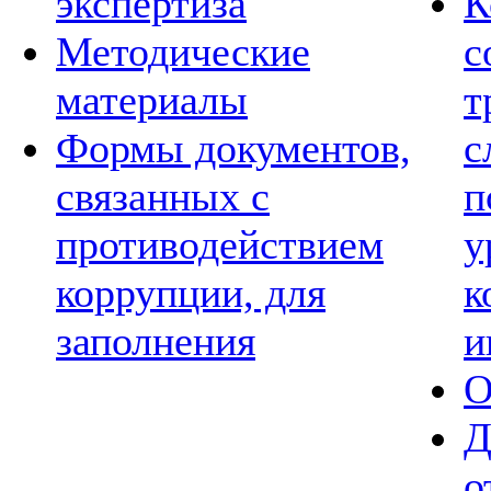
экспертиза
К
Методические
с
материалы
т
Формы документов,
с
связанных с
п
противодействием
у
коррупции, для
к
заполнения
и
О
Д
о