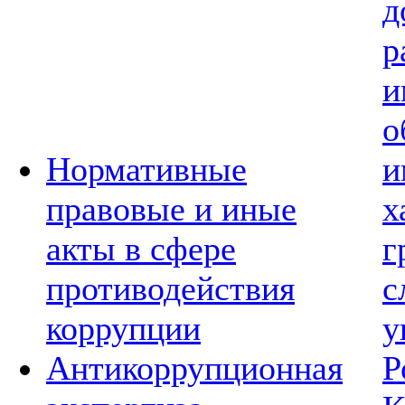
д
р
и
о
Нормативные
и
правовые и иные
х
акты в сфере
г
противодействия
с
коррупции
у
Антикоррупционная
Р