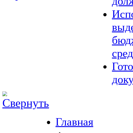
дол
Исп
выд
бюд
сред
Гот
док
Главная