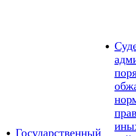
Суд
адм
пор
обж
нор
прав
ины
Государственный