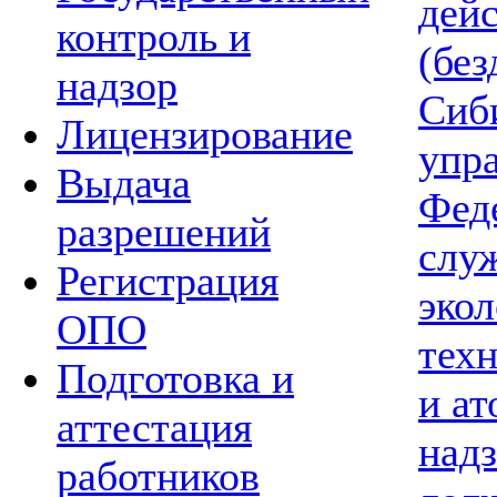
дей
контроль и
(без
надзор
Сиб
Лицензирование
упр
Выдача
Фед
разрешений
слу
Регистрация
экол
ОПО
тех
Подготовка и
и а
аттестация
надз
работников