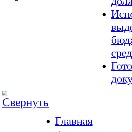
дол
Исп
выд
бюд
сред
Гот
док
Главная