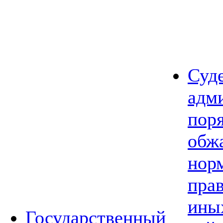
Суд
адм
пор
обж
нор
прав
ины
Государственный