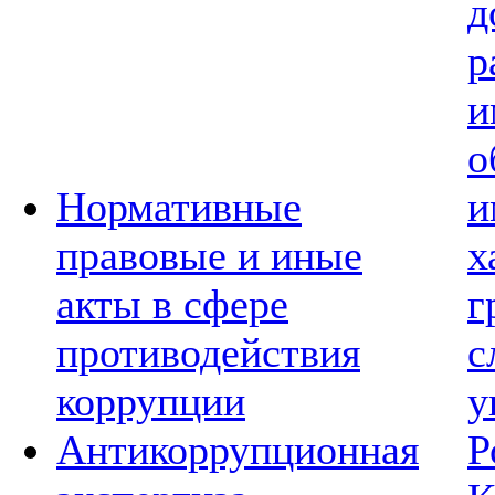
д
р
и
о
Нормативные
и
правовые и иные
х
акты в сфере
г
противодействия
с
коррупции
у
Антикоррупционная
Р