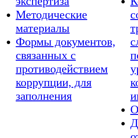
экспертиза
К
Методические
с
материалы
т
Формы документов,
с
связанных с
п
противодействием
у
коррупции, для
к
заполнения
и
О
Д
о