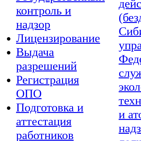
дей
контроль и
(без
надзор
Сиб
Лицензирование
упр
Выдача
Фед
разрешений
слу
Регистрация
экол
ОПО
тех
Подготовка и
и а
аттестация
надз
работников