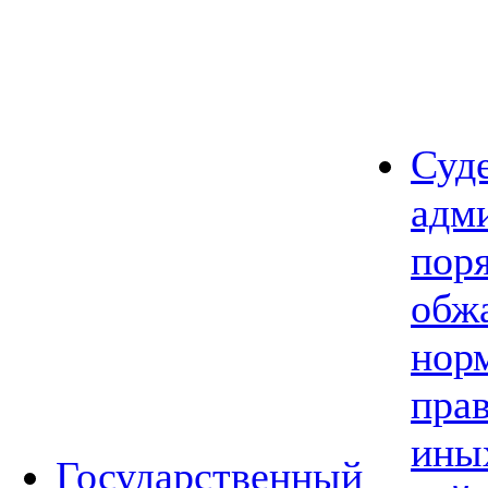
Суд
адм
пор
обж
нор
прав
ины
Государственный