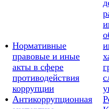
д
р
и
о
Нормативные
и
правовые и иные
х
акты в сфере
г
противодействия
с
коррупции
у
Антикоррупционная
Р