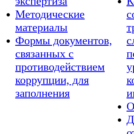
экспертиза
К
Методические
с
материалы
т
Формы документов,
с
связанных с
п
противодействием
у
коррупции, для
к
заполнения
и
О
Д
о