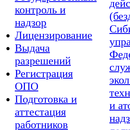
дей
контроль и
(без
надзор
Сиб
Лицензирование
упр
Выдача
Фед
разрешений
слу
Регистрация
экол
ОПО
тех
Подготовка и
и а
аттестация
надз
работников