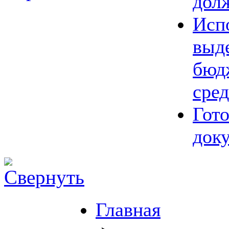
дол
Исп
выд
бюд
сред
Гот
док
Главная