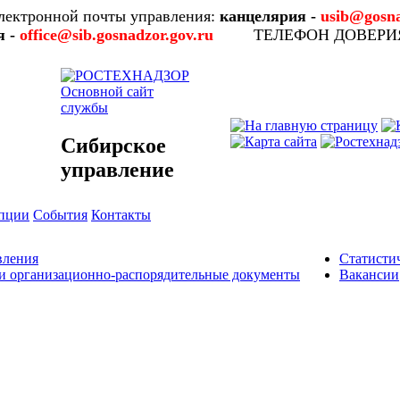
лектронной почты управления:
канцелярия -
usib@gosna
я -
office@sib.gosnadzor.gov.ru
ТЕЛЕФОН ДОВЕР
Основной сайт
службы
Сибирское
управление
упции
События
Контакты
вления
Статисти
и организационно-распорядительные документы
Вакансии