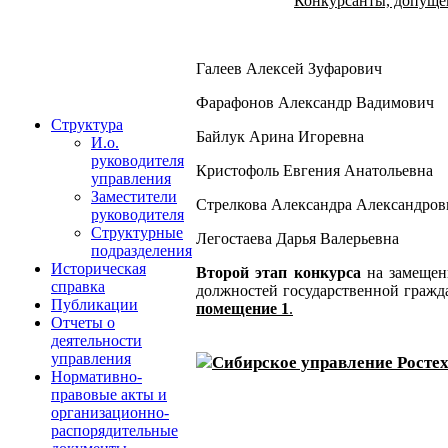
Конкурсанты, допущен
Галеев Алексей Зуфарович
Фарафонов Александр Вадимович
Структура
Байлук Арина Игоревна
И.о.
руководителя
Кристофоль Евгения Анатольевна
управления
Заместители
Стрелкова Александра Александров
руководителя
Структурные
Легостаева Дарья Валерьевна
подразделения
Историческая
Второй этап конкурса
на замещен
справка
должностей государственной гражд
Публикации
помещение 1
.
Отчеты о
деятельности
управления
Сибирское управление Ростех
Нормативно-
правовые акты и
организационно-
распорядительные