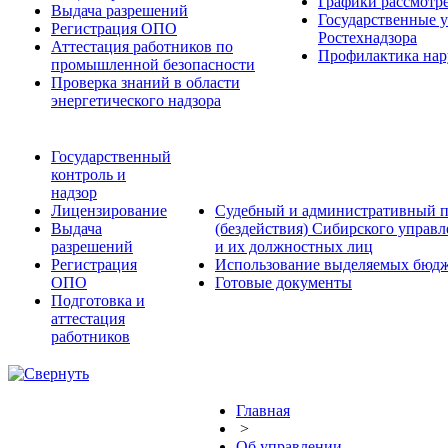
Графики рассмотре
Выдача разрешений
Государственные 
Регистрация ОПО
Ростехнадзора
Аттестация работников по
Профилактика нар
промышленной безопасности
Проверка знаний в области
энергетического надзора
Государственный
контроль и
надзор
Лицензирование
Судебный и административный п
Выдача
(бездействия) Сибирского управ
разрешений
и их должностных лиц
Регистрация
Использование выделяемых бюдж
ОПО
Готовые документы
Подготовка и
аттестация
работников
Главная
>
Об управлении