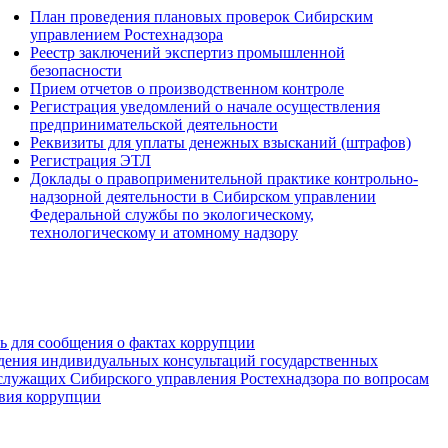
План проведения плановых проверок Сибирским
управлением Ростехнадзора
Реестр заключений экспертиз промышленной
безопасности
Прием отчетов о производственном контроле
Регистрация уведомлений о начале осуществления
предпринимательской деятельности
Реквизиты для уплаты денежных взысканий (штрафов)
Регистрация ЭТЛ
Доклады о правоприменительной практике контрольно-
надзорной деятельности в Сибирском управлении
Федеральной службы по экологическому,
технологическому и атомному надзору
зь для сообщения о фактах коррупции
дения индивидуальных консультаций государственных
служащих Сибирского управления Ростехнадзора по вопросам
вия коррупции