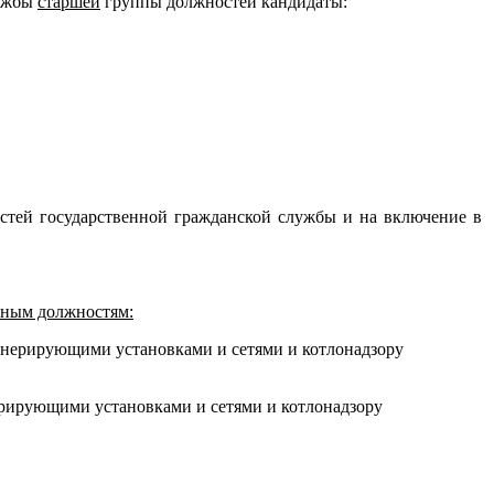
лужбы
старшей
группы должностей кандидаты:
остей государственной гражданской службы и на включение в
тным должностям:
генерирующими установками и сетями и котлонадзору
ерирующими установками и сетями и котлонадзору