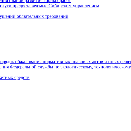
ния планов развития горных работ
услуги предоставляемые Сибирским управлением
ушений обязательных требований
орядок обжалования нормативных правовых актов и иных реше
ления Федеральной службы по экологическому, технологическому
етных средств