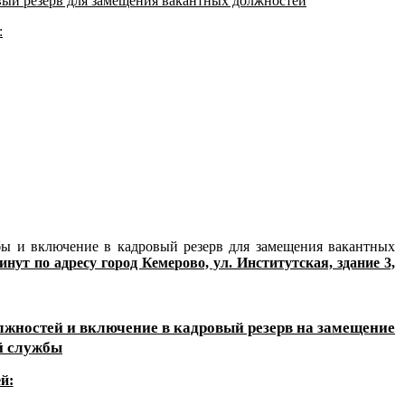
вый резерв для замещения вакантных должностей
:
ы и включение в кадровый резерв для замещения вакантных
минут по адресу город Кемерово, ул. Институтская, здание 3,
лжностей и включение в кадровый резерв на замещение
й службы
й: