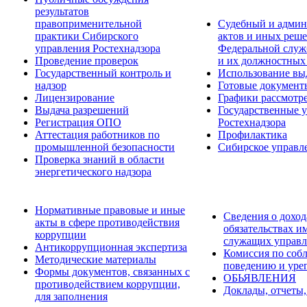
результатов
правоприменительной
Судебный и админ
практики Сибирского
актов и иных реше
управления Ростехнадзора
Федеральной служб
Проведение проверок
и их должностных
Государственный контроль и
Использование вы
надзор
Готовые докумен
Лицензирование
Графики рассмотре
Выдача разрешений
Государственные 
Регистрация ОПО
Ростехнадзора
Аттестация работников по
Профилактика
промышленной безопасности
Сибирское управл
Проверка знаний в области
энергетического надзора
Нормативные правовые и иные
Сведения о доход
акты в сфере противодействия
обязательствах и
коррупции
служащих управл
Антикоррупционная экспертиза
Комиссия по соб
Методические материалы
поведению и уре
Формы документов, связанных с
ОБЬЯВЛЕНИЯ
противодействием коррупции,
Доклады, отчеты,
для заполнения