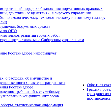
истративный порядок обжалования нормативных правовых
ний, действий (бездействия) Сибирского управления
ы по экологическому, технологическому и атомному надзору
 лиц
деляемых бюджетных средств
ты по ОПО
ния планов развития горных работ
услуги предоставляемые Сибирским управлением
ение Ростехнадзора информирует
ах, о расходах, об имуществе и
мущественного характера гражданских
Обратная свя
ения Ростехнадзора
График прове
людению требований к служебному
гражданских 
гулированию конфликта интересов
противодейст
 обзоры, статистическая информация