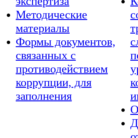
экспертиза
К
Методические
с
материалы
т
Формы документов,
с
связанных с
п
противодействием
у
коррупции, для
к
заполнения
и
О
Д
о