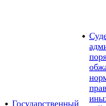
Суд
адм
пор
обж
нор
прав
ины
Государственный