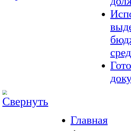
дол
Исп
выд
бюд
сред
Гот
док
Главная