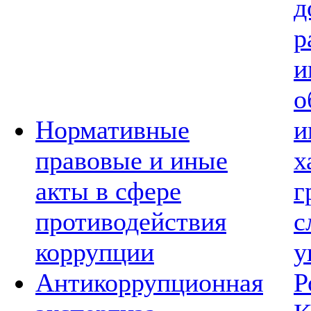
д
р
и
о
Нормативные
и
правовые и иные
х
акты в сфере
г
противодействия
с
коррупции
у
Антикоррупционная
Р