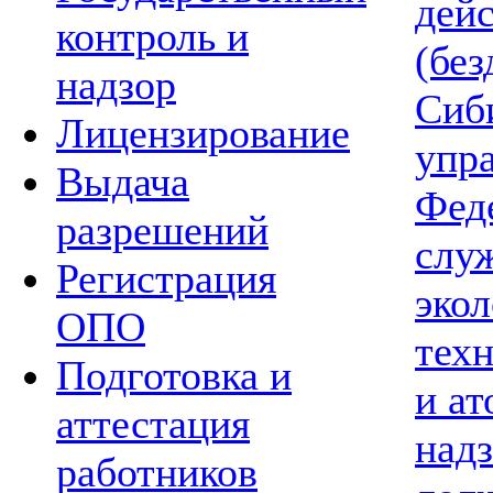
дей
контроль и
(без
надзор
Сиб
Лицензирование
упр
Выдача
Фед
разрешений
слу
Регистрация
экол
ОПО
тех
Подготовка и
и а
аттестация
надз
работников