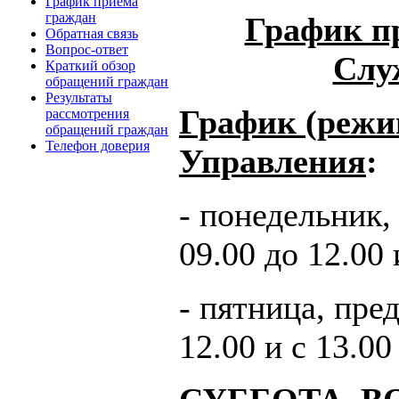
График приема
граждан
График п
Обратная связь
Вопрос-ответ
Слу
Краткий обзор
обращений граждан
Результаты
График (режи
рассмотрения
обращений граждан
Телефон доверия
Управления
:
- понедельник, 
09.00 до 12.00 
- пятница, пре
12.00 и с 13.00