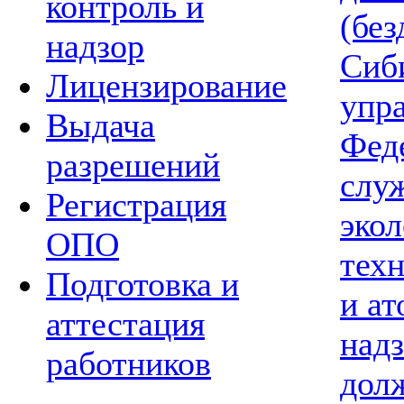
контроль и
(без
надзор
Сиб
Лицензирование
упр
Выдача
Фед
разрешений
слу
Регистрация
экол
ОПО
тех
Подготовка и
и а
аттестация
надз
работников
дол