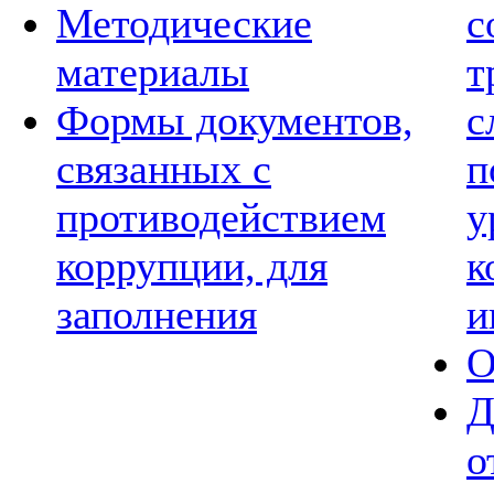
Методические
с
материалы
т
Формы документов,
с
связанных с
п
противодействием
у
коррупции, для
к
заполнения
и
О
Д
о