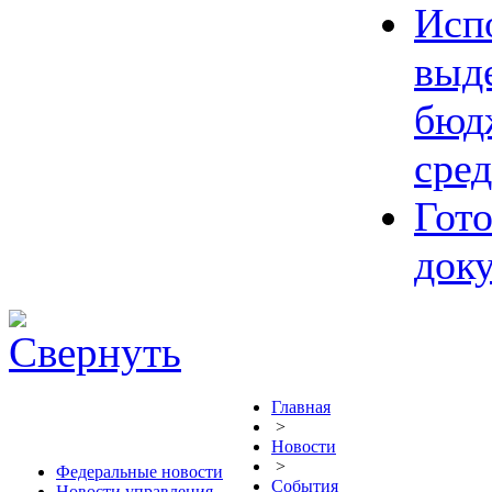
Исп
выд
бюд
сред
Гот
док
Главная
>
Новости
>
Федеральные новости
События
Новости управления