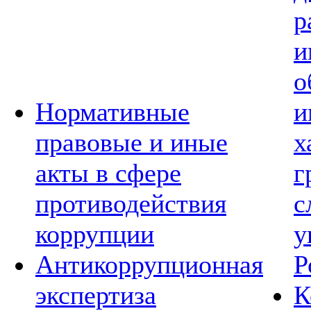
р
и
о
Нормативные
и
правовые и иные
х
акты в сфере
г
противодействия
с
коррупции
у
Антикоррупционная
Р
экспертиза
К