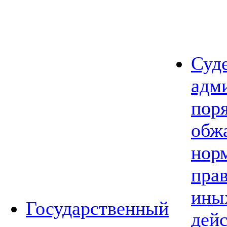
Суд
адм
пор
обж
нор
прав
ины
Государственный
дей