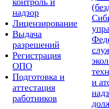
контроль и
(без
надзор
Сиб
Лицензирование
упр
Выдача
Фед
разрешений
слу
Регистрация
экол
ОПО
тех
Подготовка и
и а
аттестация
надз
работников
дол