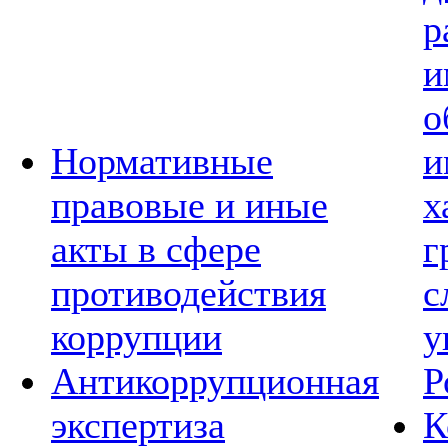
р
и
о
Нормативные
и
правовые и иные
х
акты в сфере
г
противодействия
с
коррупции
у
Антикоррупционная
Р
экспертиза
К