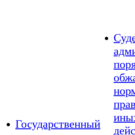
Суд
адм
пор
обж
нор
прав
ины
Государственный
дей