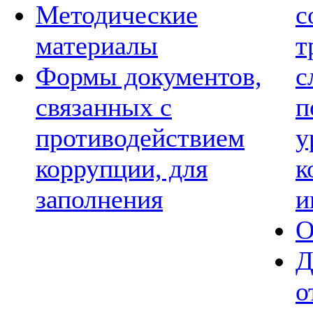
Методические
с
материалы
т
Формы документов,
с
связанных с
п
противодействием
у
коррупции, для
к
заполнения
и
О
Д
о