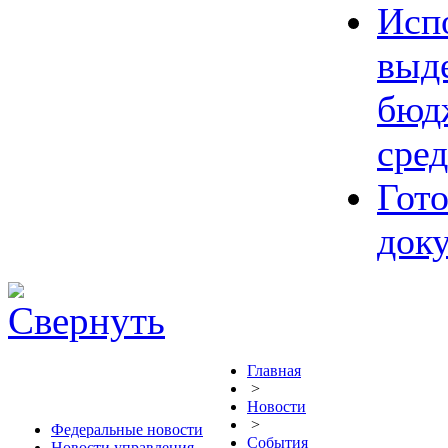
Исп
выд
бюд
сред
Гот
док
Главная
>
Новости
>
Федеральные новости
События
Новости управления