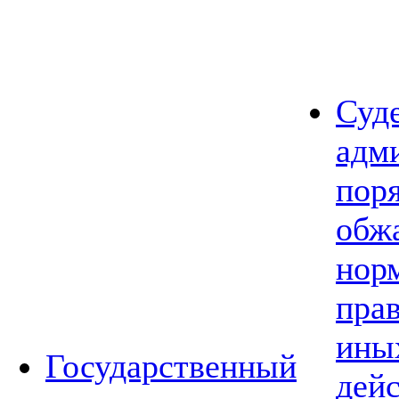
Суд
адм
пор
обж
нор
прав
ины
Государственный
дей