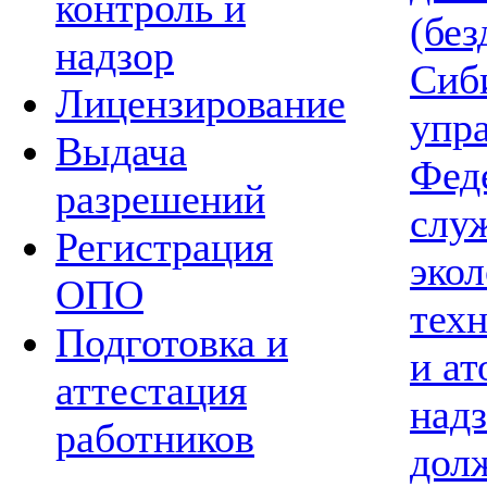
контроль и
(без
надзор
Сиб
Лицензирование
упр
Выдача
Фед
разрешений
слу
Регистрация
экол
ОПО
тех
Подготовка и
и а
аттестация
надз
работников
дол