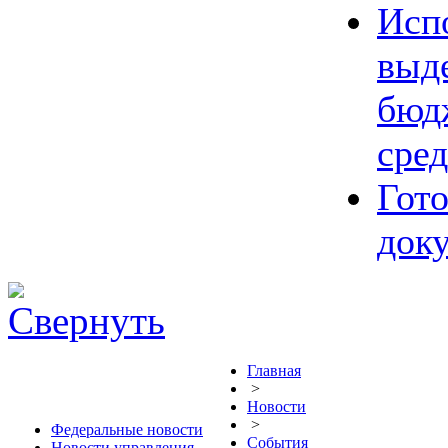
Исп
выд
бюд
сред
Гот
док
Главная
>
Новости
>
Федеральные новости
События
Новости управления