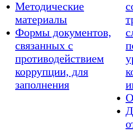
Методические
с
материалы
т
Формы документов,
с
связанных с
п
противодействием
у
коррупции, для
к
заполнения
и
О
Д
о