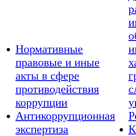
р
и
о
Нормативные
и
правовые и иные
х
акты в сфере
г
противодействия
с
коррупции
у
Антикоррупционная
Р
экспертиза
К