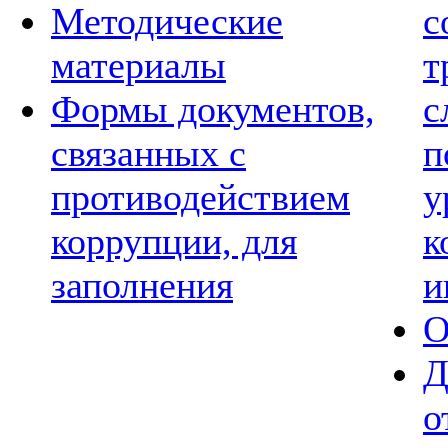
Методические
с
материалы
т
Формы документов,
с
связанных с
п
противодействием
у
коррупции, для
к
заполнения
и
О
Д
о