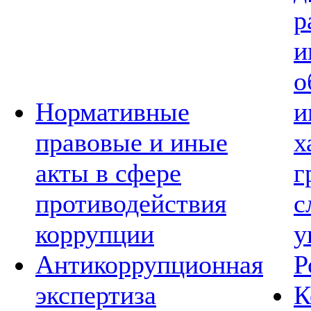
р
и
о
Нормативные
и
правовые и иные
х
акты в сфере
г
противодействия
с
коррупции
у
Антикоррупционная
Р
экспертиза
К