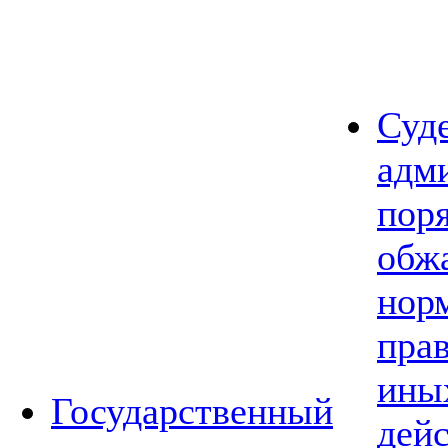
Суд
адм
пор
обж
нор
прав
ины
Государственный
дей