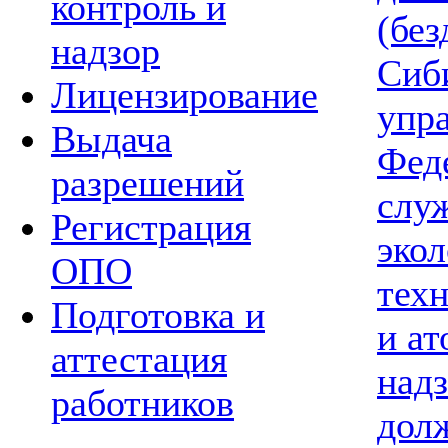
контроль и
(без
надзор
Сиб
Лицензирование
упр
Выдача
Фед
разрешений
слу
Регистрация
экол
ОПО
тех
Подготовка и
и а
аттестация
надз
работников
дол