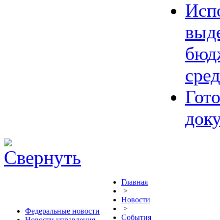
Исп
выд
бюд
сред
Гот
док
Главная
>
Новости
>
Федеральные новости
События
Новости управления