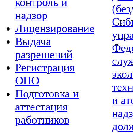
контроль и
(без
надзор
Сиб
Лицензирование
упр
Выдача
Фед
разрешений
слу
Регистрация
экол
ОПО
тех
Подготовка и
и а
аттестация
надз
работников
дол