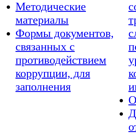
Методические
с
материалы
т
Формы документов,
с
связанных с
п
противодействием
у
коррупции, для
к
заполнения
и
О
Д
о