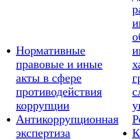
р
и
о
Нормативные
и
правовые и иные
х
акты в сфере
г
противодействия
с
коррупции
у
Антикоррупционная
Р
экспертиза
К