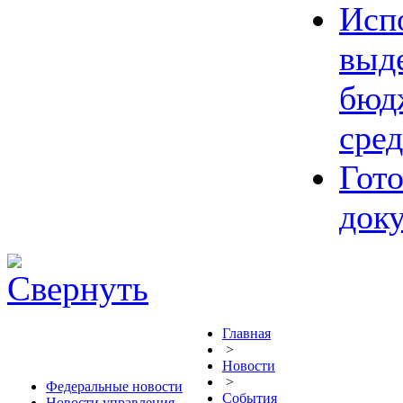
Исп
выд
бюд
сред
Гот
док
Главная
>
Новости
>
Федеральные новости
События
Новости управления