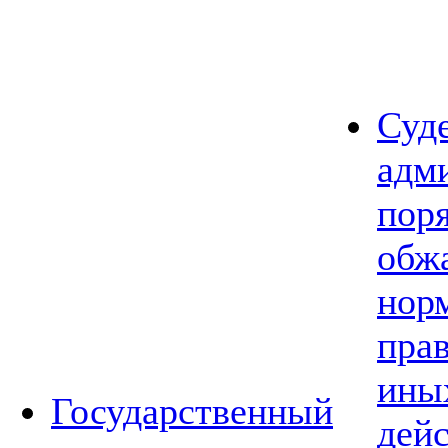
Суд
адм
пор
обж
нор
прав
ины
Государственный
дей