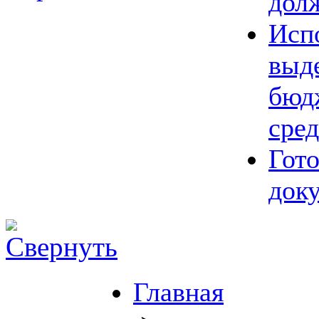
дол
Исп
выд
бюд
сред
Гот
док
Главная