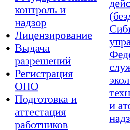
дей
контроль и
(без
надзор
Сиб
Лицензирование
упр
Выдача
Фед
разрешений
слу
Регистрация
экол
ОПО
тех
Подготовка и
и а
аттестация
надз
работников