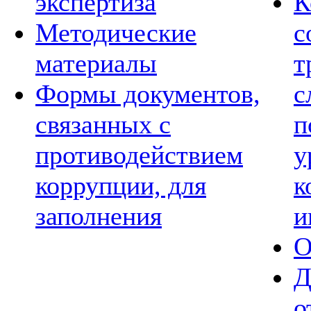
экспертиза
К
Методические
с
материалы
т
Формы документов,
с
связанных с
п
противодействием
у
коррупции, для
к
заполнения
и
О
Д
о