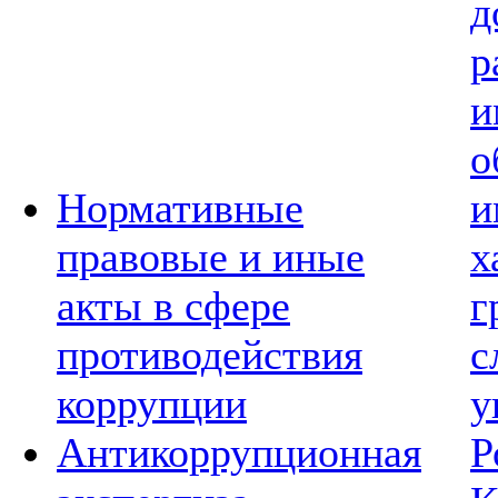
д
р
и
о
Нормативные
и
правовые и иные
х
акты в сфере
г
противодействия
с
коррупции
у
Антикоррупционная
Р