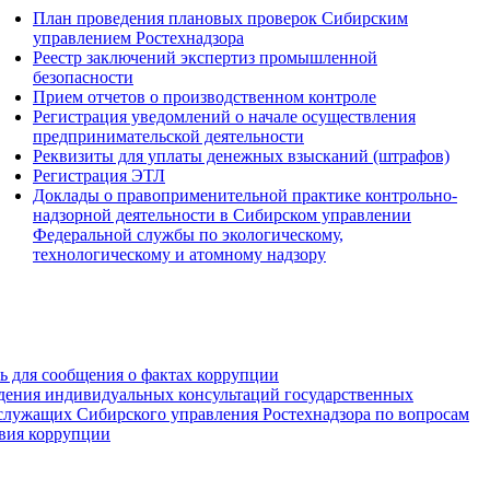
План проведения плановых проверок Сибирским
управлением Ростехнадзора
Реестр заключений экспертиз промышленной
безопасности
Прием отчетов о производственном контроле
Регистрация уведомлений о начале осуществления
предпринимательской деятельности
Реквизиты для уплаты денежных взысканий (штрафов)
Регистрация ЭТЛ
Доклады о правоприменительной практике контрольно-
надзорной деятельности в Сибирском управлении
Федеральной службы по экологическому,
технологическому и атомному надзору
зь для сообщения о фактах коррупции
дения индивидуальных консультаций государственных
служащих Сибирского управления Ростехнадзора по вопросам
вия коррупции