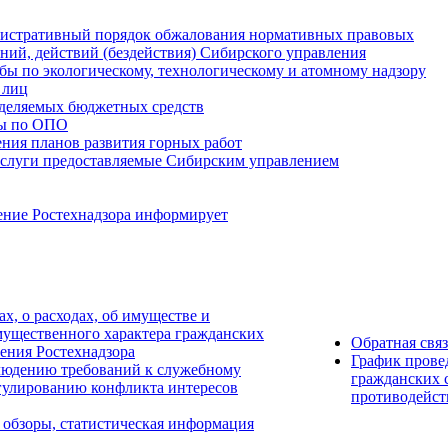
истративный порядок обжалования нормативных правовых
ний, действий (бездействия) Сибирского управления
ы по экологическому, технологическому и атомному надзору
 лиц
деляемых бюджетных средств
ты по ОПО
ния планов развития горных работ
услуги предоставляемые Сибирским управлением
ение Ростехнадзора информирует
ах, о расходах, об имуществе и
мущественного характера гражданских
Обратная свя
ения Ростехнадзора
График прове
людению требований к служебному
гражданских 
гулированию конфликта интересов
противодейст
 обзоры, статистическая информация