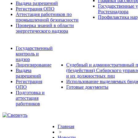
Графики рассмотре
Выдача разрешений
Государственные 
Регистрация ОПО
Ростехнадзора
Аттестация работников по
Профилактика нар
промышленной безопасности
Проверка знаний в области
энергетического надзора
Государственный
контроль и
надзор
Лицензирование
Судебный и административный п
Выдача
(бездействия) Сибирского управ
разрешений
и их должностных лиц
Регистрация
Использование выделяемых бюдж
ОПО
Готовые документы
Подготовка и
аттестация
работников
Главная
>
Новости