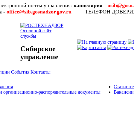
лектронной почты управления:
канцелярия -
usib@gosna
я -
office@sib.gosnadzor.gov.ru
ТЕЛЕФОН ДОВЕР
Основной сайт
службы
Сибирское
управление
упции
События
Контакты
вления
Статисти
и организационно-распорядительные документы
Вакансии