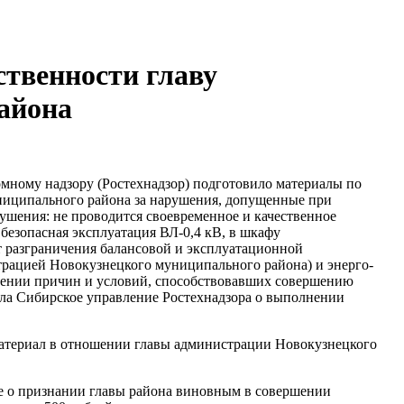
ственности главу
айона
омному надзору (Ростехнадзор) подготовило материалы по
ниципального района за нарушения, допущенные при
ушения: не проводится своевременное и качественное
безопасная эксплуатация ВЛ-0,4 кВ, в шкафу
т разграничения балансовой и эксплуатационной
трацией Новокузнецкого муниципального района) и энерго-
нении причин и условий, способствовавших совершению
а Сибирское управление Ростехнадзора о выполнении
материал в отношении главы администрации Новокузнецкого
ие о признании главы района виновным в совершении