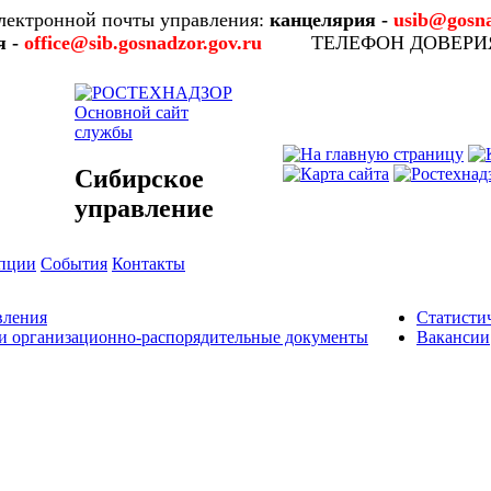
лектронной почты управления:
канцелярия -
usib@gosna
я -
office@sib.gosnadzor.gov.ru
ТЕЛЕФОН ДОВЕР
Основной сайт
службы
Сибирское
управление
упции
События
Контакты
вления
Статисти
и организационно-распорядительные документы
Вакансии