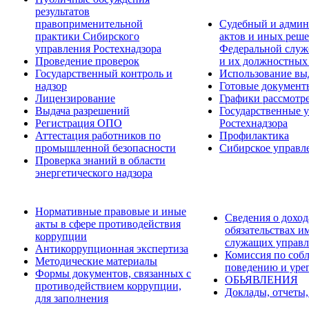
результатов
правоприменительной
Судебный и админ
практики Сибирского
актов и иных реше
управления Ростехнадзора
Федеральной служб
Проведение проверок
и их должностных
Государственный контроль и
Использование вы
надзор
Готовые докумен
Лицензирование
Графики рассмотре
Выдача разрешений
Государственные 
Регистрация ОПО
Ростехнадзора
Аттестация работников по
Профилактика
промышленной безопасности
Сибирское управл
Проверка знаний в области
энергетического надзора
Нормативные правовые и иные
Сведения о доход
акты в сфере противодействия
обязательствах и
коррупции
служащих управл
Антикоррупционная экспертиза
Комиссия по соб
Методические материалы
поведению и уре
Формы документов, связанных с
ОБЬЯВЛЕНИЯ
противодействием коррупции,
Доклады, отчеты,
для заполнения