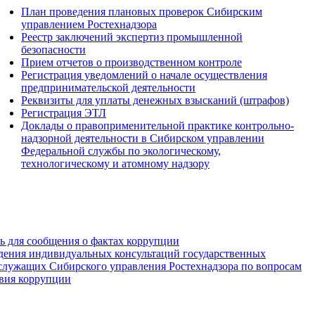
План проведения плановых проверок Сибирским
управлением Ростехнадзора
Реестр заключений экспертиз промышленной
безопасности
Прием отчетов о производственном контроле
Регистрация уведомлений о начале осуществления
предпринимательской деятельности
Реквизиты для уплаты денежных взысканий (штрафов)
Регистрация ЭТЛ
Доклады о правоприменительной практике контрольно-
надзорной деятельности в Сибирском управлении
Федеральной службы по экологическому,
технологическому и атомному надзору
зь для сообщения о фактах коррупции
дения индивидуальных консультаций государственных
служащих Сибирского управления Ростехнадзора по вопросам
вия коррупции