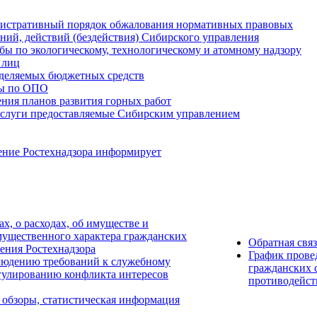
истративный порядок обжалования нормативных правовых
ний, действий (бездействия) Сибирского управления
ы по экологическому, технологическому и атомному надзору
 лиц
деляемых бюджетных средств
ты по ОПО
ния планов развития горных работ
услуги предоставляемые Сибирским управлением
ение Ростехнадзора информирует
ах, о расходах, об имуществе и
мущественного характера гражданских
Обратная свя
ения Ростехнадзора
График прове
людению требований к служебному
гражданских 
гулированию конфликта интересов
противодейст
 обзоры, статистическая информация