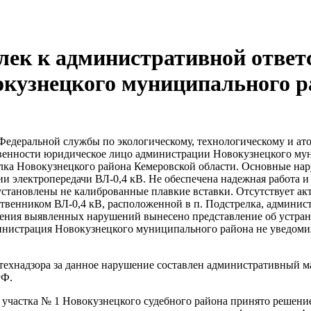
лек к административной ответ
кузнецкого муниципального р
Федеральной службы по экологическому, технологическому и ат
венности юридическое лицо администрации Новокузнецкого му
елка Новокузнецкого района Кемеровской области. Основные нар
 электропередачи ВЛ-0,4 кВ. Не обеспечена надежная работа и 
установлены не калиброванные плавкие вставки. Отсутствует ак
ственником ВЛ-0,4 кВ, расположенной в п. Подстрелка, админис
нения выявленных нарушений вынесено представление об устра
нистрация Новокузнецкого муниципального района не уведомил
технадзора за данное нарушение составлен административный 
РФ.
о участка № 1 Новокузнецкого судебного района принято решен