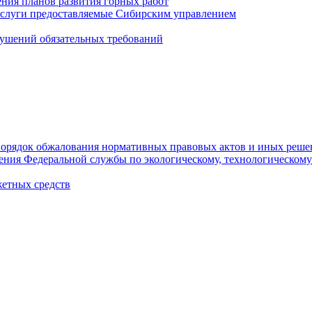
ния планов развития горных работ
услуги предоставляемые Сибирским управлением
ушений обязательных требований
орядок обжалования нормативных правовых актов и иных реше
ления Федеральной службы по экологическому, технологическому
етных средств