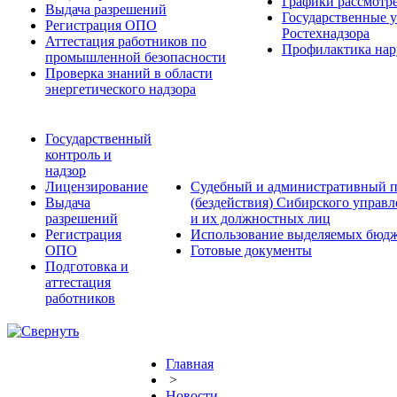
Графики рассмотре
Выдача разрешений
Государственные 
Регистрация ОПО
Ростехнадзора
Аттестация работников по
Профилактика нар
промышленной безопасности
Проверка знаний в области
энергетического надзора
Государственный
контроль и
надзор
Лицензирование
Судебный и административный п
Выдача
(бездействия) Сибирского управ
разрешений
и их должностных лиц
Регистрация
Использование выделяемых бюдж
ОПО
Готовые документы
Подготовка и
аттестация
работников
Главная
>
Новости