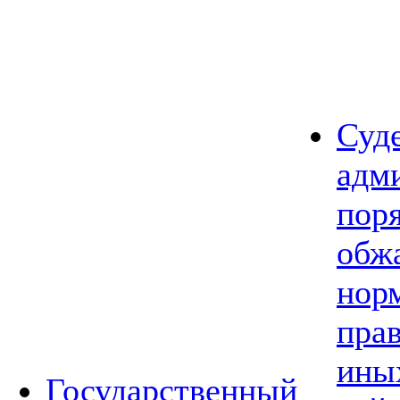
Суд
адм
пор
обж
нор
прав
ины
Государственный