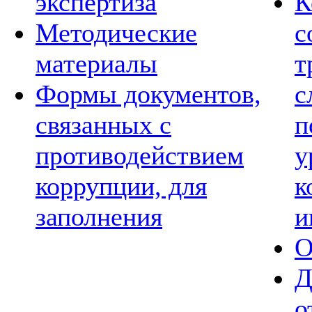
экспертиза
К
Методические
с
материалы
т
Формы документов,
с
связанных с
п
противодействием
у
коррупции, для
к
заполнения
и
О
Д
о