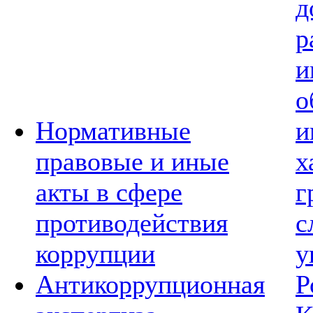
д
р
и
о
Нормативные
и
правовые и иные
х
акты в сфере
г
противодействия
с
коррупции
у
Антикоррупционная
Р