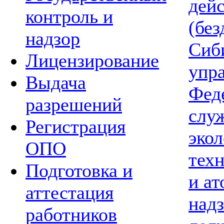
дей
контроль и
(без
надзор
Сиб
Лицензирование
упр
Выдача
Фед
разрешений
слу
Регистрация
экол
ОПО
тех
Подготовка и
и а
аттестация
надз
работников