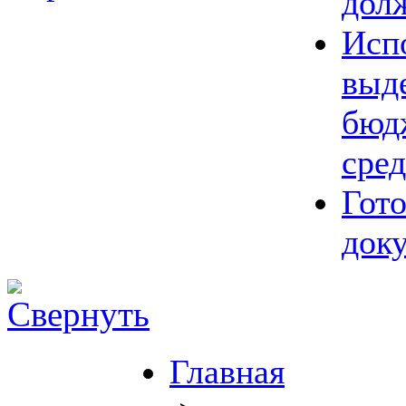
дол
Исп
выд
бюд
сред
Гот
док
Главная