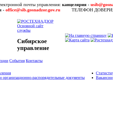
лектронной почты управления:
канцелярия -
usib@gosna
я -
office@sib.gosnadzor.gov.ru
ТЕЛЕФОН ДОВЕР
Основной сайт
службы
Сибирское
управление
упции
События
Контакты
вления
Статисти
и организационно-распорядительные документы
Вакансии