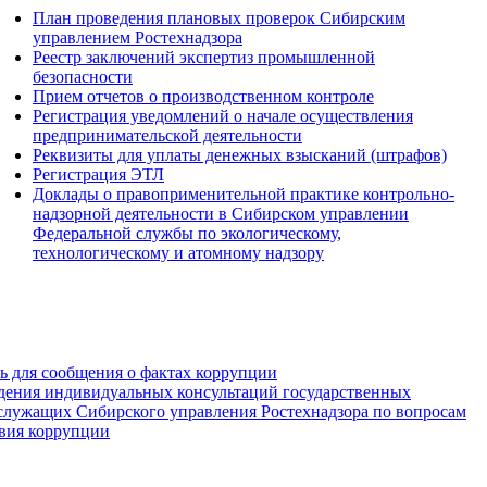
План проведения плановых проверок Сибирским
управлением Ростехнадзора
Реестр заключений экспертиз промышленной
безопасности
Прием отчетов о производственном контроле
Регистрация уведомлений о начале осуществления
предпринимательской деятельности
Реквизиты для уплаты денежных взысканий (штрафов)
Регистрация ЭТЛ
Доклады о правоприменительной практике контрольно-
надзорной деятельности в Сибирском управлении
Федеральной службы по экологическому,
технологическому и атомному надзору
зь для сообщения о фактах коррупции
дения индивидуальных консультаций государственных
служащих Сибирского управления Ростехнадзора по вопросам
вия коррупции