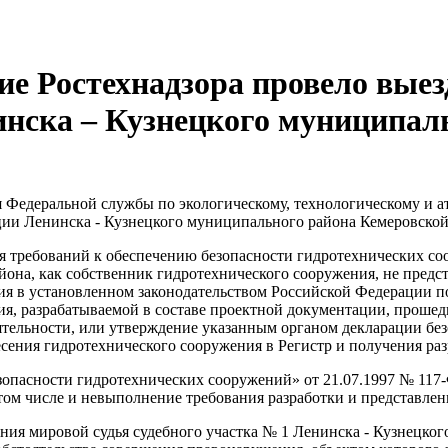
ие Ростехнадзора провело вые
нска – Кузнецкого муниципал
едеральной службы по экологическому, технологическому и ато
ии Ленинска - Кузнецкого муниципального района Кемеровской
я требований к обеспечению безопасности гидротехнических с
она, как собственник гидротехнического сооружения, не предс
ия в установленном законодательством Российской Федерации п
я, разрабатываемой в составе проектной документации, прошед
ятельности, или утверждение указанным органом декларации бе
есения гидротехнического сооружения в Регистр и получения р
езопасности гидротехнических сооружений» от 21.07.1997 № 117
том числе и невыполнение требования разработки и представле
я мировой судья судебного участка № 1 Ленинска - Кузнецкого м