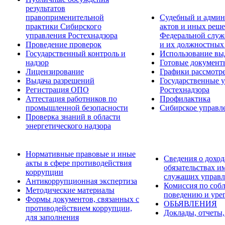
результатов
правоприменительной
Судебный и админ
практики Сибирского
актов и иных реше
управления Ростехнадзора
Федеральной служб
Проведение проверок
и их должностных
Государственный контроль и
Использование вы
надзор
Готовые докумен
Лицензирование
Графики рассмотре
Выдача разрешений
Государственные 
Регистрация ОПО
Ростехнадзора
Аттестация работников по
Профилактика
промышленной безопасности
Сибирское управл
Проверка знаний в области
энергетического надзора
Нормативные правовые и иные
Сведения о доход
акты в сфере противодействия
обязательствах и
коррупции
служащих управл
Антикоррупционная экспертиза
Комиссия по соб
Методические материалы
поведению и уре
Формы документов, связанных с
ОБЬЯВЛЕНИЯ
противодействием коррупции,
Доклады, отчеты,
для заполнения