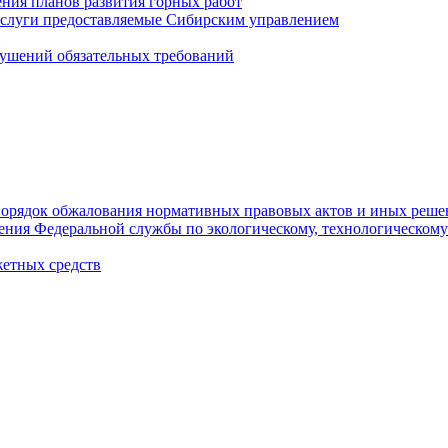
ния планов развития горных работ
услуги предоставляемые Сибирским управлением
ушений обязательных требований
орядок обжалования нормативных правовых актов и иных реше
ления Федеральной службы по экологическому, технологическому
етных средств