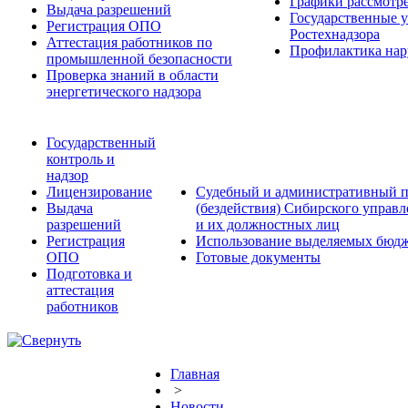
Графики рассмотре
Выдача разрешений
Государственные 
Регистрация ОПО
Ростехнадзора
Аттестация работников по
Профилактика нар
промышленной безопасности
Проверка знаний в области
энергетического надзора
Государственный
контроль и
надзор
Лицензирование
Судебный и административный п
Выдача
(бездействия) Сибирского управ
разрешений
и их должностных лиц
Регистрация
Использование выделяемых бюдж
ОПО
Готовые документы
Подготовка и
аттестация
работников
Главная
>
Новости