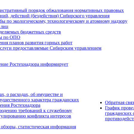
истративный порядок обжалования нормативных правовых
ний, действий (бездействия) Сибирского управления
ы по экологическому, технологическому и атомному надзору
 лиц
деляемых бюджетных средств
ты по ОПО
ния планов развития горных работ
услуги предоставляемые Сибирским управлением
ение Ростехнадзора информирует
ах, о расходах, об имуществе и
мущественного характера гражданских
Обратная свя
ения Ростехнадзора
График прове
людению требований к служебному
гражданских 
гулированию конфликта интересов
противодейст
 обзоры, статистическая информация