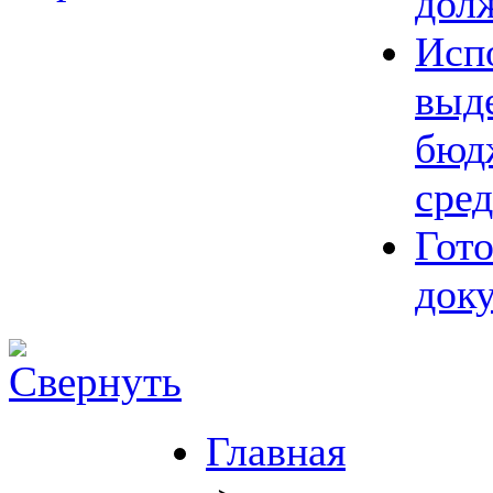
дол
Исп
выд
бюд
сред
Гот
док
Главная