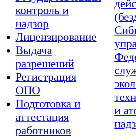
дей
контроль и
(без
надзор
Сиб
Лицензирование
упр
Выдача
Фед
разрешений
слу
Регистрация
экол
ОПО
тех
Подготовка и
и а
аттестация
надз
работников