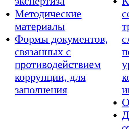
экспертиза
К
Методические
с
материалы
т
Формы документов,
с
связанных с
п
противодействием
у
коррупции, для
к
заполнения
и
О
Д
о