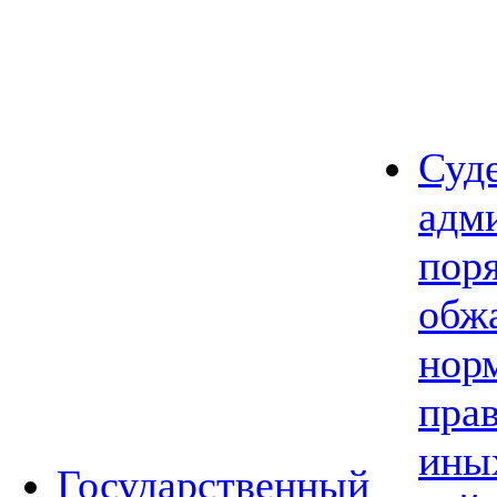
Суд
адм
пор
обж
нор
прав
ины
Государственный