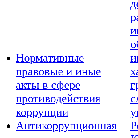
д
р
и
о
Нормативные
и
правовые и иные
х
акты в сфере
г
противодействия
с
коррупции
у
Антикоррупционная
Р