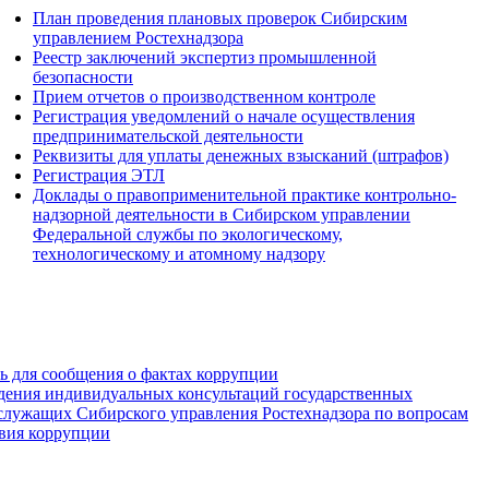
План проведения плановых проверок Сибирским
управлением Ростехнадзора
Реестр заключений экспертиз промышленной
безопасности
Прием отчетов о производственном контроле
Регистрация уведомлений о начале осуществления
предпринимательской деятельности
Реквизиты для уплаты денежных взысканий (штрафов)
Регистрация ЭТЛ
Доклады о правоприменительной практике контрольно-
надзорной деятельности в Сибирском управлении
Федеральной службы по экологическому,
технологическому и атомному надзору
зь для сообщения о фактах коррупции
дения индивидуальных консультаций государственных
служащих Сибирского управления Ростехнадзора по вопросам
вия коррупции