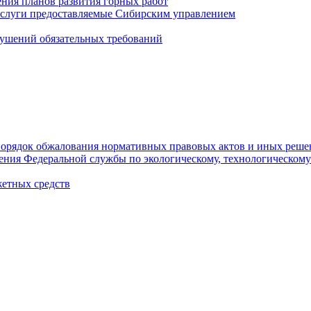
ния планов развития горных работ
услуги предоставляемые Сибирским управлением
ушений обязательных требований
орядок обжалования нормативных правовых актов и иных реше
ления Федеральной службы по экологическому, технологическому
етных средств