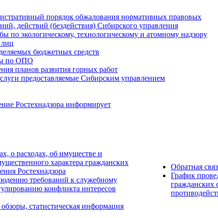
истративный порядок обжалования нормативных правовых
ний, действий (бездействия) Сибирского управления
ы по экологическому, технологическому и атомному надзору
 лиц
деляемых бюджетных средств
ты по ОПО
ния планов развития горных работ
услуги предоставляемые Сибирским управлением
ение Ростехнадзора информирует
ах, о расходах, об имуществе и
мущественного характера гражданских
Обратная свя
ения Ростехнадзора
График прове
людению требований к служебному
гражданских 
гулированию конфликта интересов
противодейст
 обзоры, статистическая информация