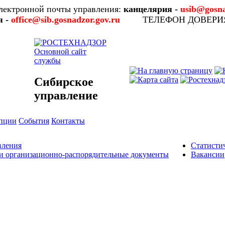
лектронной почты управления:
канцелярия -
usib@gosna
я -
office@sib.gosnadzor.gov.ru
ТЕЛЕФОН ДОВЕР
Основной сайт
службы
Сибирское
управление
упции
События
Контакты
вления
Статисти
и организационно-распорядительные документы
Вакансии