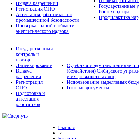
Графики рассмотре
Выдача разрешений
Государственные 
Регистрация ОПО
Ростехнадзора
Аттестация работников по
Профилактика нар
промышленной безопасности
Проверка знаний в области
энергетического надзора
Государственный
контроль и
надзор
Лицензирование
Судебный и административный п
Выдача
(бездействия) Сибирского управ
разрешений
и их должностных лиц
Регистрация
Использование выделяемых бюдж
ОПО
Готовые документы
Подготовка и
аттестация
работников
Главная
>
Новости