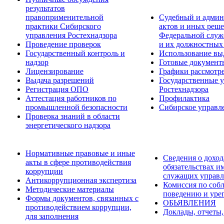
результатов
правоприменительной
Судебный и админ
практики Сибирского
актов и иных реше
управления Ростехнадзора
Федеральной служб
Проведение проверок
и их должностных
Государственный контроль и
Использование вы
надзор
Готовые докумен
Лицензирование
Графики рассмотре
Выдача разрешений
Государственные 
Регистрация ОПО
Ростехнадзора
Аттестация работников по
Профилактика
промышленной безопасности
Сибирское управл
Проверка знаний в области
энергетического надзора
Нормативные правовые и иные
Сведения о доход
акты в сфере противодействия
обязательствах и
коррупции
служащих управл
Антикоррупционная экспертиза
Комиссия по соб
Методические материалы
поведению и уре
Формы документов, связанных с
ОБЬЯВЛЕНИЯ
противодействием коррупции,
Доклады, отчеты,
для заполнения