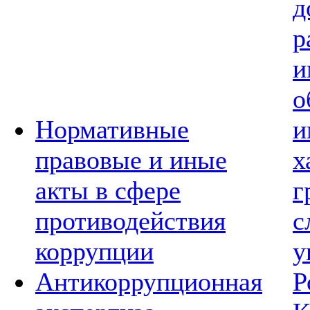
д
р
и
о
Нормативные
и
правовые и иные
х
акты в сфере
г
противодействия
с
коррупции
у
Антикоррупционная
Р