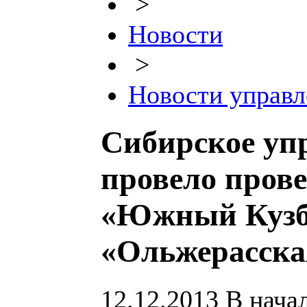
>
Новости
>
Новости управл
Сибирское уп
провело пров
«Южный Кузб
«Ольжерасска
12.12.2013
В начал