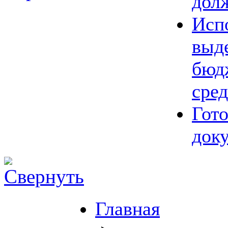
дол
Исп
выд
бюд
сред
Гот
док
Главная