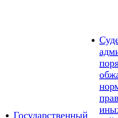
Суд
адм
пор
обж
нор
прав
ины
Государственный