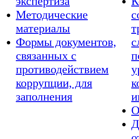
экспертиза
К
Методические
с
материалы
т
Формы документов,
с
связанных с
п
противодействием
у
коррупции, для
к
заполнения
и
О
Д
о