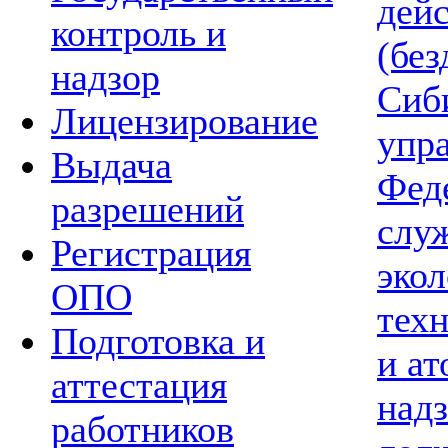
дей
контроль и
(без
надзор
Сиб
Лицензирование
упр
Выдача
Фед
разрешений
слу
Регистрация
экол
ОПО
тех
Подготовка и
и а
аттестация
надз
работников