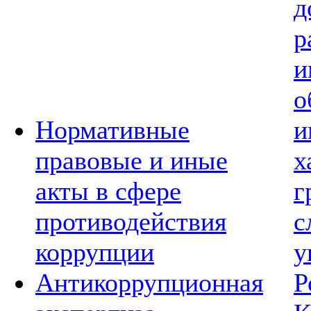
д
р
и
о
Нормативные
и
правовые и иные
х
акты в сфере
г
противодействия
с
коррупции
у
Антикоррупционная
Р