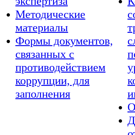
экспертиза
К
Методические
с
материалы
т
Формы документов,
с
связанных с
п
противодействием
у
коррупции, для
к
заполнения
и
О
Д
о