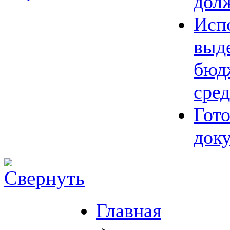
дол
Исп
выд
бюд
сред
Гот
док
Главная