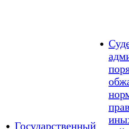
Суд
адм
пор
обж
нор
прав
ины
Государственный