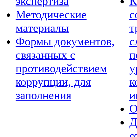
экспертиза
К
Методические
с
материалы
т
Формы документов,
с
связанных с
п
противодействием
у
коррупции, для
к
заполнения
и
О
Д
о