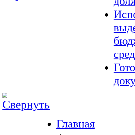
дол
Исп
выд
бюд
сред
Гот
док
Главная