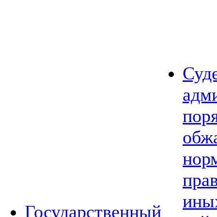
Суд
адм
пор
обж
нор
прав
ины
Государственный