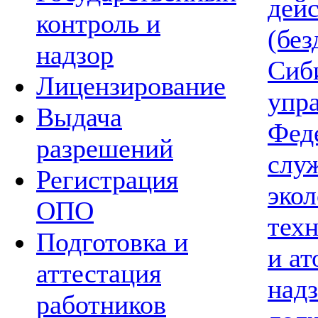
дей
контроль и
(без
надзор
Сиб
Лицензирование
упр
Выдача
Фед
разрешений
слу
Регистрация
экол
ОПО
тех
Подготовка и
и а
аттестация
надз
работников