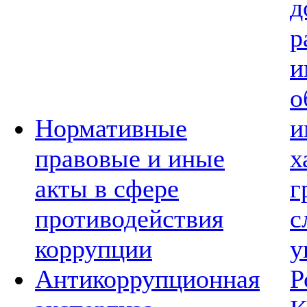
д
р
и
о
Нормативные
и
правовые и иные
х
акты в сфере
г
противодействия
с
коррупции
у
Антикоррупционная
Р