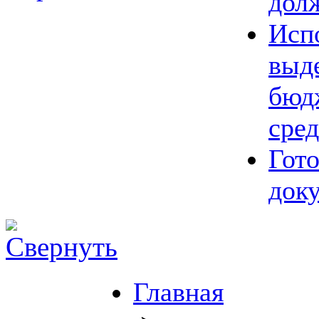
дол
Исп
выд
бюд
сред
Гот
док
Главная