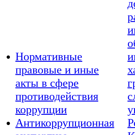
д
р
и
о
Нормативные
и
правовые и иные
х
акты в сфере
г
противодействия
с
коррупции
у
Антикоррупционная
Р