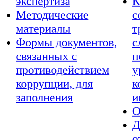
экспертиза
К
Методические
с
материалы
т
Формы документов,
с
связанных с
п
противодействием
у
коррупции, для
к
заполнения
и
О
Д
о