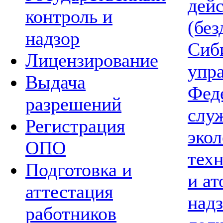
дей
контроль и
(без
надзор
Сиб
Лицензирование
упр
Выдача
Фед
разрешений
слу
Регистрация
экол
ОПО
тех
Подготовка и
и а
аттестация
надз
работников