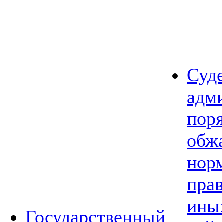
Суд
адм
пор
обж
нор
прав
ины
Государственный