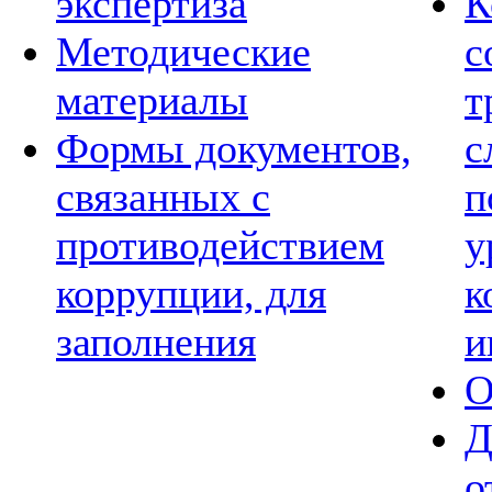
экспертиза
К
Методические
с
материалы
т
Формы документов,
с
связанных с
п
противодействием
у
коррупции, для
к
заполнения
и
О
Д
о