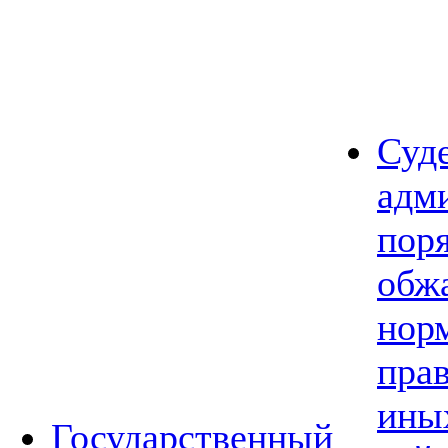
Суд
адм
пор
обж
нор
прав
ины
Государственный