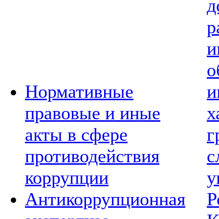
д
р
и
о
Нормативные
и
правовые и иные
х
акты в сфере
г
противодействия
с
коррупции
у
Антикоррупционная
Р