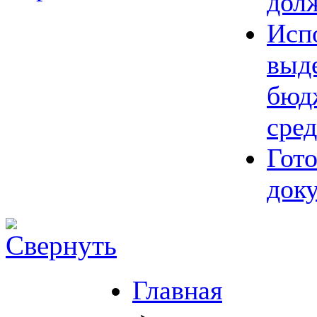
дол
Исп
выд
бюд
сред
Гот
док
Главная