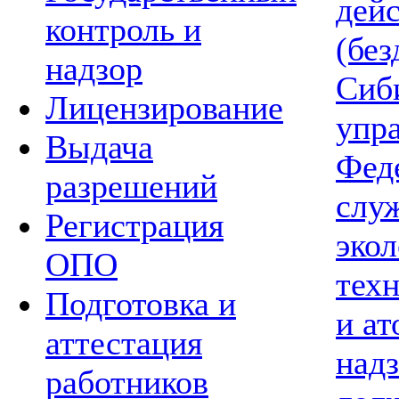
дей
контроль и
(без
надзор
Сиб
Лицензирование
упр
Выдача
Фед
разрешений
слу
Регистрация
экол
ОПО
тех
Подготовка и
и а
аттестация
надз
работников