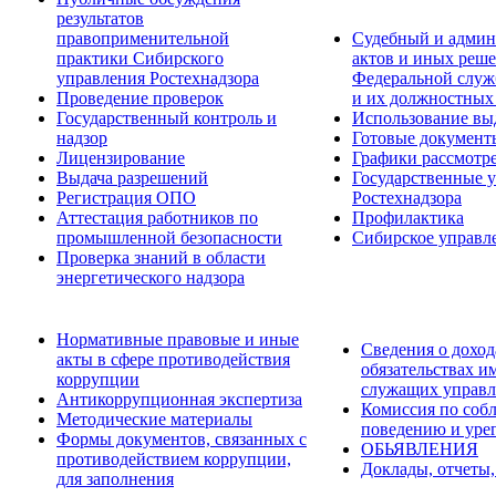
результатов
правоприменительной
Судебный и админ
практики Сибирского
актов и иных реше
управления Ростехнадзора
Федеральной служб
Проведение проверок
и их должностных
Государственный контроль и
Использование вы
надзор
Готовые докумен
Лицензирование
Графики рассмотре
Выдача разрешений
Государственные 
Регистрация ОПО
Ростехнадзора
Аттестация работников по
Профилактика
промышленной безопасности
Сибирское управл
Проверка знаний в области
энергетического надзора
Нормативные правовые и иные
Сведения о доход
акты в сфере противодействия
обязательствах и
коррупции
служащих управл
Антикоррупционная экспертиза
Комиссия по соб
Методические материалы
поведению и уре
Формы документов, связанных с
ОБЬЯВЛЕНИЯ
противодействием коррупции,
Доклады, отчеты,
для заполнения