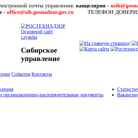
лектронной почты управления:
канцелярия -
usib@gosna
я -
office@sib.gosnadzor.gov.ru
ТЕЛЕФОН ДОВЕР
Основной сайт
службы
Сибирское
управление
упции
События
Контакты
вления
Статисти
и организационно-распорядительные документы
Вакансии