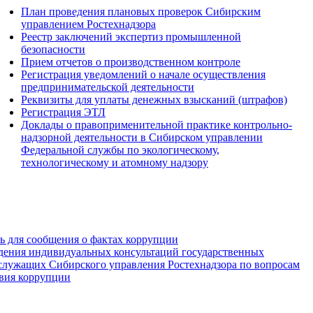
План проведения плановых проверок Сибирским
управлением Ростехнадзора
Реестр заключений экспертиз промышленной
безопасности
Прием отчетов о производственном контроле
Регистрация уведомлений о начале осуществления
предпринимательской деятельности
Реквизиты для уплаты денежных взысканий (штрафов)
Регистрация ЭТЛ
Доклады о правоприменительной практике контрольно-
надзорной деятельности в Сибирском управлении
Федеральной службы по экологическому,
технологическому и атомному надзору
зь для сообщения о фактах коррупции
дения индивидуальных консультаций государственных
служащих Сибирского управления Ростехнадзора по вопросам
вия коррупции