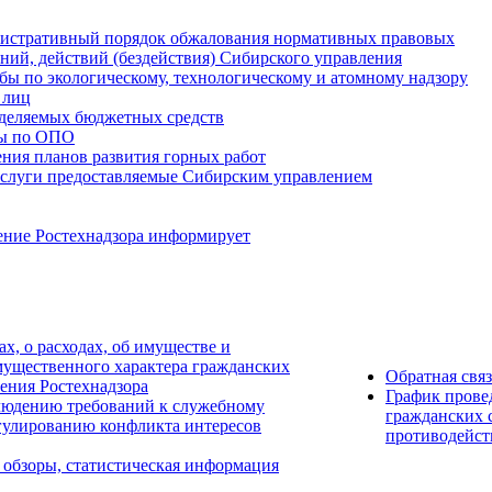
истративный порядок обжалования нормативных правовых
ний, действий (бездействия) Сибирского управления
ы по экологическому, технологическому и атомному надзору
 лиц
деляемых бюджетных средств
ты по ОПО
ния планов развития горных работ
услуги предоставляемые Сибирским управлением
ение Ростехнадзора информирует
ах, о расходах, об имуществе и
мущественного характера гражданских
Обратная свя
ения Ростехнадзора
График прове
людению требований к служебному
гражданских 
гулированию конфликта интересов
противодейст
 обзоры, статистическая информация