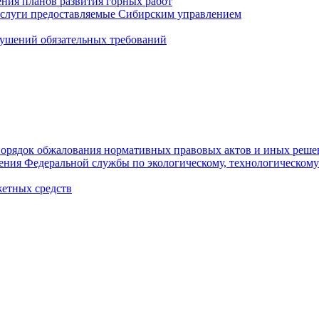
ния планов развития горных работ
услуги предоставляемые Сибирским управлением
ушений обязательных требований
орядок обжалования нормативных правовых актов и иных реше
ления Федеральной службы по экологическому, технологическому
етных средств