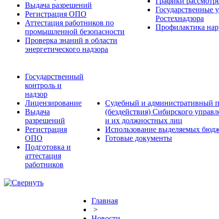
Графики рассмотре
Выдача разрешений
Государственные 
Регистрация ОПО
Ростехнадзора
Аттестация работников по
Профилактика нар
промышленной безопасности
Проверка знаний в области
энергетического надзора
Государственный
контроль и
надзор
Лицензирование
Судебный и административный п
Выдача
(бездействия) Сибирского управ
разрешений
и их должностных лиц
Регистрация
Использование выделяемых бюдж
ОПО
Готовые документы
Подготовка и
аттестация
работников
Главная
>
Новости