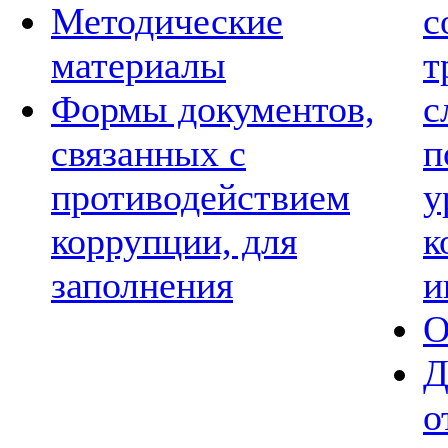
Методические
с
материалы
т
Формы документов,
с
связанных с
п
противодействием
у
коррупции, для
к
заполнения
и
О
Д
о