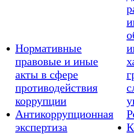
р
и
о
Нормативные
и
правовые и иные
х
акты в сфере
г
противодействия
с
коррупции
у
Антикоррупционная
Р
экспертиза
К