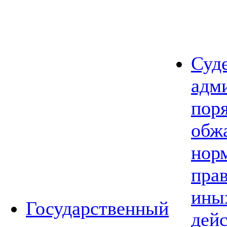
Суд
адм
пор
обж
нор
прав
ины
Государственный
дей