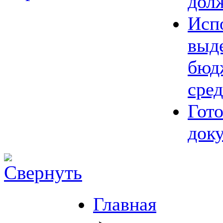
дол
Исп
выд
бюд
сред
Гот
док
Главная