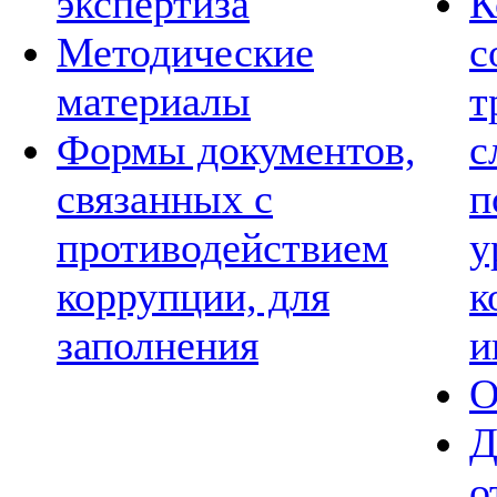
экспертиза
К
Методические
с
материалы
т
Формы документов,
с
связанных с
п
противодействием
у
коррупции, для
к
заполнения
и
О
Д
о