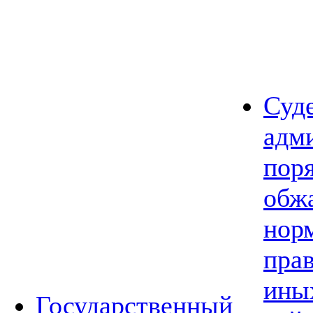
Суд
адм
пор
обж
нор
прав
ины
Государственный