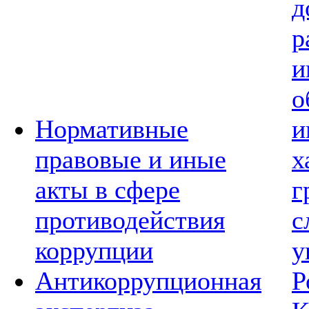
д
р
и
о
Нормативные
и
правовые и иные
х
акты в сфере
г
противодействия
с
коррупции
у
Антикоррупционная
Р