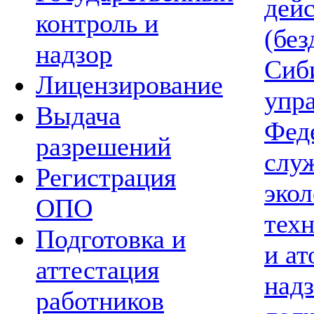
дей
контроль и
(без
надзор
Сиб
Лицензирование
упр
Выдача
Фед
разрешений
слу
Регистрация
экол
ОПО
тех
Подготовка и
и а
аттестация
надз
работников