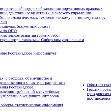
истративный порядок обжалования нормативных правовых
ний, действий (бездействия) Сибирского управления
ы по экологическому, технологическому и атомному надзору
 лиц
деляемых бюджетных средств
ты по ОПО
ния планов развития горных работ
услуги предоставляемые Сибирским управлением
ение Ростехнадзора информирует
ах, о расходах, об имуществе и
мущественного характера гражданских
Обратная свя
ения Ростехнадзора
График прове
людению требований к служебному
гражданских 
гулированию конфликта интересов
противодейст
 обзоры, статистическая информация