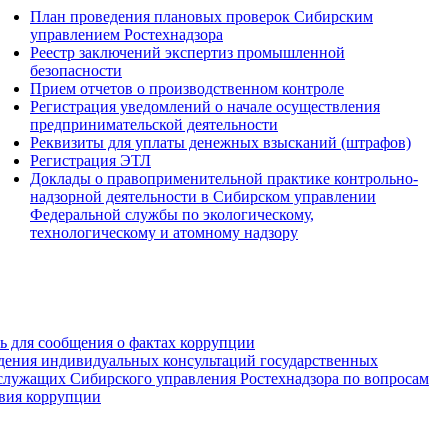
План проведения плановых проверок Сибирским
управлением Ростехнадзора
Реестр заключений экспертиз промышленной
безопасности
Прием отчетов о производственном контроле
Регистрация уведомлений о начале осуществления
предпринимательской деятельности
Реквизиты для уплаты денежных взысканий (штрафов)
Регистрация ЭТЛ
Доклады о правоприменительной практике контрольно-
надзорной деятельности в Сибирском управлении
Федеральной службы по экологическому,
технологическому и атомному надзору
зь для сообщения о фактах коррупции
дения индивидуальных консультаций государственных
служащих Сибирского управления Ростехнадзора по вопросам
вия коррупции