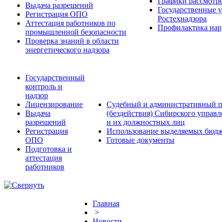
Графики рассмотре
Выдача разрешений
Государственные 
Регистрация ОПО
Ростехнадзора
Аттестация работников по
Профилактика нар
промышленной безопасности
Проверка знаний в области
энергетического надзора
Государственный
контроль и
надзор
Лицензирование
Судебный и административный п
Выдача
(бездействия) Сибирского управ
разрешений
и их должностных лиц
Регистрация
Использование выделяемых бюдж
ОПО
Готовые документы
Подготовка и
аттестация
работников
Главная
>
Новости