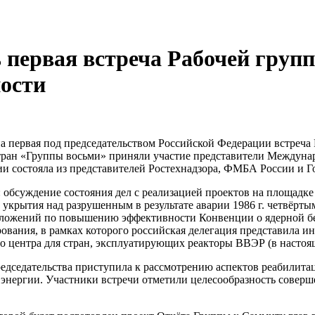
 первая встреча Рабочей груп
ности
на первая под председательством Российской Федерации встреча
стран «Группы восьми» приняли участие представители Междуна
и состояла из представителей Ростехнадзора, ФМБА России и Г
обсуждение состояния дел с реализацией проектов на площадке
о укрытия над разрушенным в результате аварии 1986 г. четвё
едложений по повышению эффективности Конвенции о ядерной бе
ования, в рамках которого российская делегация представила ин
о центра для стран, эксплуатирующих реакторы ВВЭР (в настоя
едседательства приступила к рассмотрению аспектов реабилитац
энергии. Участники встречи отметили целесообразность соверш