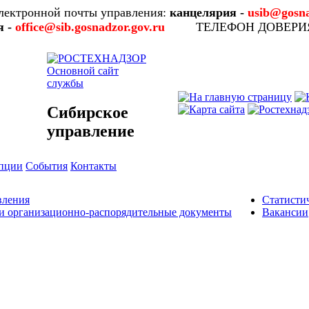
лектронной почты управления:
канцелярия -
usib@gosna
я -
office@sib.gosnadzor.gov.ru
ТЕЛЕФОН ДОВЕР
Основной сайт
службы
Сибирское
управление
упции
События
Контакты
вления
Статисти
и организационно-распорядительные документы
Вакансии