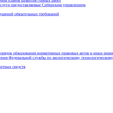
ния планов развития горных работ
услуги предоставляемые Сибирским управлением
ушений обязательных требований
орядок обжалования нормативных правовых актов и иных реше
ления Федеральной службы по экологическому, технологическому
етных средств