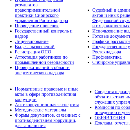
результатов
правоприменительной
Судебный и админ
практики Сибирского
актов и иных реше
управления Ростехнадзора
Федеральной служб
Проведение проверок
и их должностных
Государственный контроль и
Использование вы
надзор
Готовые докумен
Лицензирование
Графики рассмотре
Выдача разрешений
Государственные 
Регистрация ОПО
Ростехнадзора
Аттестация работников по
Профилактика
промышленной безопасности
Сибирское управл
Проверка знаний в области
энергетического надзора
Нормативные правовые и иные
Сведения о доход
акты в сфере противодействия
обязательствах и
коррупции
служащих управл
Антикоррупционная экспертиза
Комиссия по соб
Методические материалы
поведению и уре
Формы документов, связанных с
ОБЬЯВЛЕНИЯ
противодействием коррупции,
Доклады, отчеты,
для заполнения