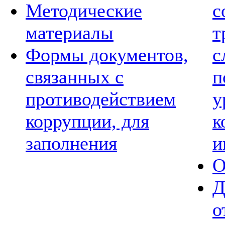
Методические
с
материалы
т
Формы документов,
с
связанных с
п
противодействием
у
коррупции, для
к
заполнения
и
О
Д
о