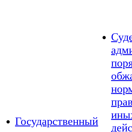
Суд
адм
пор
обж
нор
прав
ины
Государственный
дей