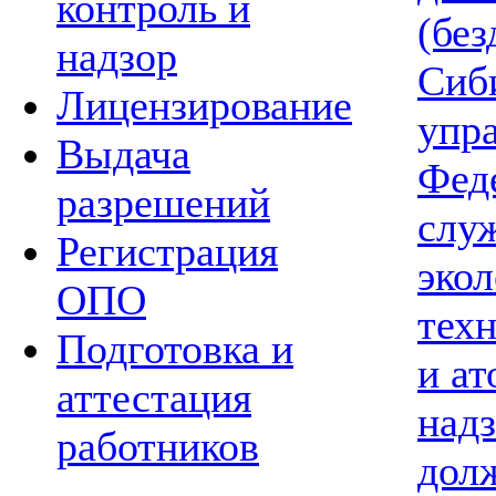
контроль и
(без
надзор
Сиб
Лицензирование
упр
Выдача
Фед
разрешений
слу
Регистрация
экол
ОПО
тех
Подготовка и
и а
аттестация
надз
работников
дол