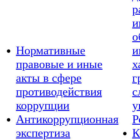
р
и
о
Нормативные
и
правовые и иные
х
акты в сфере
г
противодействия
с
коррупции
у
Антикоррупционная
Р
экспертиза
К