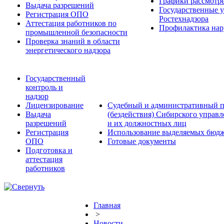
Графики рассмотре
Выдача разрешений
Государственные 
Регистрация ОПО
Ростехнадзора
Аттестация работников по
Профилактика нар
промышленной безопасности
Проверка знаний в области
энергетического надзора
Государственный
контроль и
надзор
Лицензирование
Судебный и административный п
Выдача
(бездействия) Сибирского управ
разрешений
и их должностных лиц
Регистрация
Использование выделяемых бюдж
ОПО
Готовые документы
Подготовка и
аттестация
работников
Главная
>
Новости