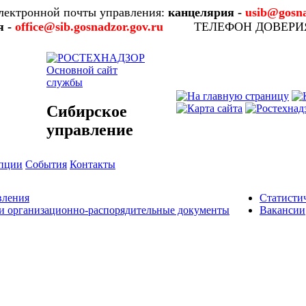
лектронной почты управления:
канцелярия -
usib@gosna
я -
office@sib.gosnadzor.gov.ru
ТЕЛЕФОН ДОВЕР
Основной сайт
службы
Сибирское
управление
упции
События
Контакты
вления
Статисти
и организационно-распорядительные документы
Вакансии