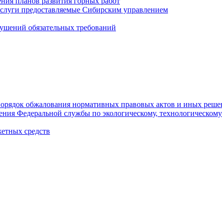
ния планов развития горных работ
услуги предоставляемые Сибирским управлением
ушений обязательных требований
орядок обжалования нормативных правовых актов и иных реше
ления Федеральной службы по экологическому, технологическому
етных средств