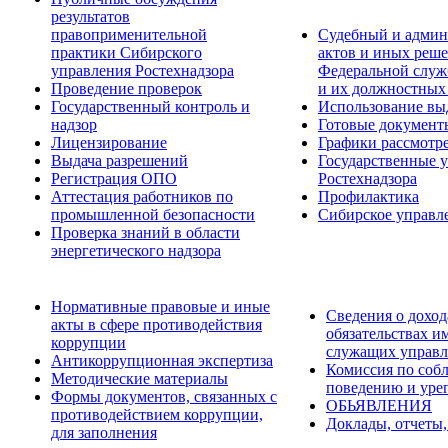
результатов
правоприменительной
Судебный и админ
практики Сибирского
актов и иных реше
управления Ростехнадзора
Федеральной служб
Проведение проверок
и их должностных
Государственный контроль и
Использование вы
надзор
Готовые докумен
Лицензирование
Графики рассмотре
Выдача разрешений
Государственные 
Регистрация ОПО
Ростехнадзора
Аттестация работников по
Профилактика
промышленной безопасности
Сибирское управл
Проверка знаний в области
энергетического надзора
Нормативные правовые и иные
Сведения о доход
акты в сфере противодействия
обязательствах и
коррупции
служащих управл
Антикоррупционная экспертиза
Комиссия по соб
Методические материалы
поведению и уре
Формы документов, связанных с
ОБЬЯВЛЕНИЯ
противодействием коррупции,
Доклады, отчеты,
для заполнения