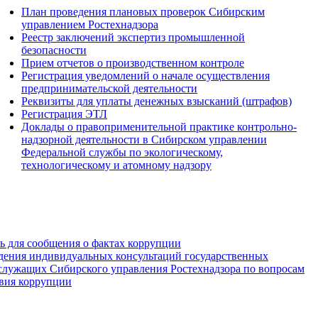
План проведения плановых проверок Сибирским
управлением Ростехнадзора
Реестр заключений экспертиз промышленной
безопасности
Прием отчетов о производственном контроле
Регистрация уведомлений о начале осуществления
предпринимательской деятельности
Реквизиты для уплаты денежных взысканий (штрафов)
Регистрация ЭТЛ
Доклады о правоприменительной практике контрольно-
надзорной деятельности в Сибирском управлении
Федеральной службы по экологическому,
технологическому и атомному надзору
зь для сообщения о фактах коррупции
дения индивидуальных консультаций государственных
служащих Сибирского управления Ростехнадзора по вопросам
вия коррупции