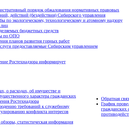
истративный порядок обжалования нормативных правовых
ний, действий (бездействия) Сибирского управления
ы по экологическому, технологическому и атомному надзору
 лиц
деляемых бюджетных средств
ты по ОПО
ния планов развития горных работ
услуги предоставляемые Сибирским управлением
ение Ростехнадзора информирует
ах, о расходах, об имуществе и
мущественного характера гражданских
Обратная свя
ения Ростехнадзора
График прове
людению требований к служебному
гражданских 
гулированию конфликта интересов
противодейст
 обзоры, статистическая информация