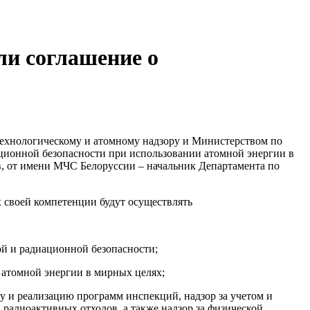
ли соглашение о
технологическому и атомному надзору и Министерством по
ационной безопасности при использовании атомной энергии в
, от имени МЧС Белоруссии – начальник Департамента по
 своей компетенции будут осуществлять
ой и радиационной безопасности;
 атомной энергии в мирных целях;
ку и реализацию программ инспекций, надзор за учетом и
радиоактивных отходов, а также надзор за физической