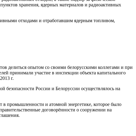
 пунктов хранения, ядерных материалов и радиоактивных
ктивными отходами и отработавшим ядерным топливом,
тов делиться опытом со своими белорусскими коллегами и при
елей принимали участие в инспекции объекта капитального
2013 г.
й безопасности России и Белоруссии осуществлялось на
т в промышленности и атомной энергетике, которое было
ежправительственные договорённости о сооружении на
глашения.