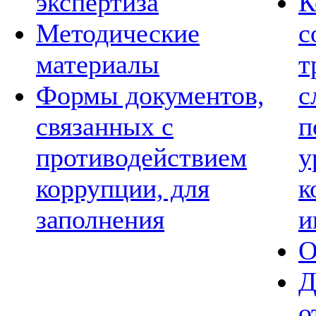
экспертиза
К
Методические
с
материалы
т
Формы документов,
с
связанных с
п
противодействием
у
коррупции, для
к
заполнения
и
О
Д
о