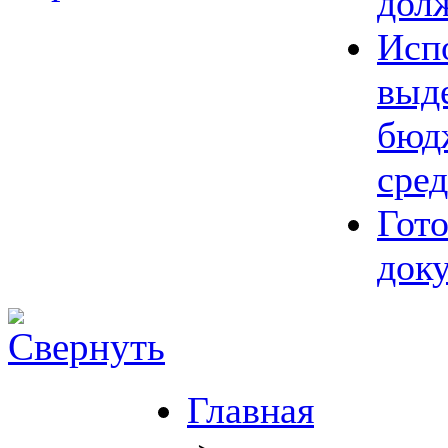
дол
Исп
выд
бюд
сред
Гот
док
Главная