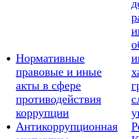
д
р
и
о
Нормативные
и
правовые и иные
х
акты в сфере
г
противодействия
с
коррупции
у
Антикоррупционная
Р