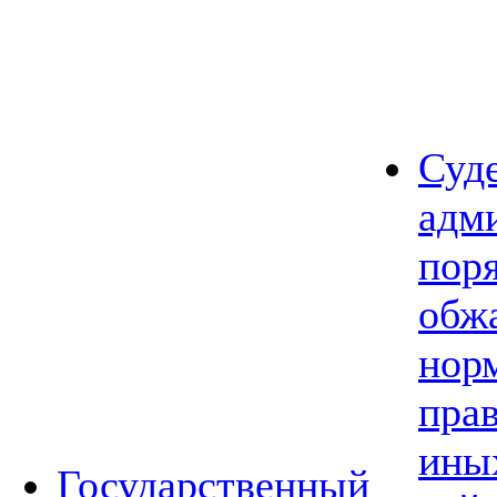
Суд
адм
пор
обж
нор
прав
ины
Государственный