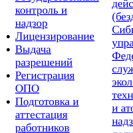
дей
контроль и
(без
надзор
Сиб
Лицензирование
упр
Выдача
Фед
разрешений
слу
Регистрация
экол
ОПО
тех
Подготовка и
и а
аттестация
надз
работников