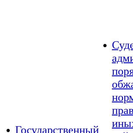
Суд
адм
пор
обж
нор
прав
ины
Государственный