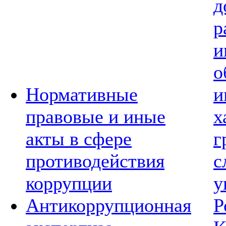
д
р
и
о
Нормативные
и
правовые и иные
х
акты в сфере
г
противодействия
с
коррупции
у
Антикоррупционная
Р