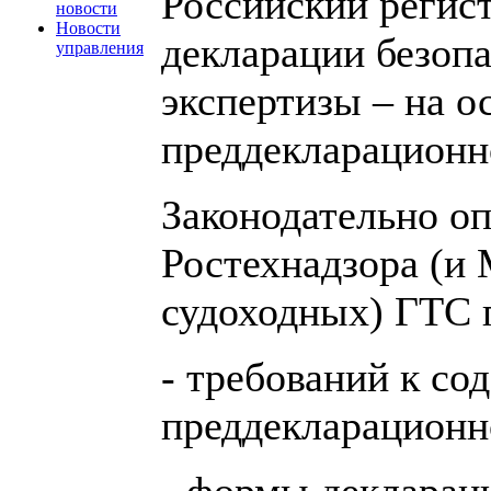
Российский регист
новости
Новости
декларации безопа
управления
экспертизы – на о
преддекларационн
Законодательно о
Ростехнадзора (и 
судоходных) ГТС 
- требований к со
преддекларационн
- формы декларац