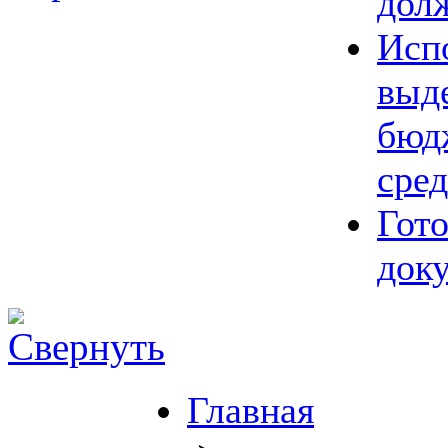
дол
Исп
выд
бюд
сред
Гот
док
Главная