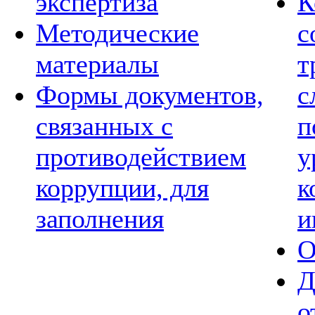
экспертиза
К
Методические
с
материалы
т
Формы документов,
с
связанных с
п
противодействием
у
коррупции, для
к
заполнения
и
О
Д
о