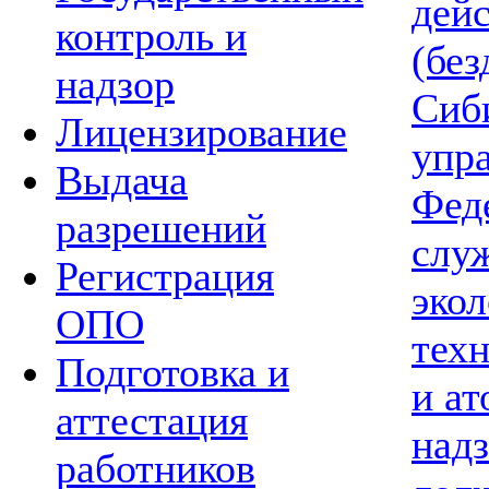
дей
контроль и
(без
надзор
Сиб
Лицензирование
упр
Выдача
Фед
разрешений
слу
Регистрация
экол
ОПО
тех
Подготовка и
и а
аттестация
надз
работников