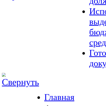
дол
Исп
выд
бюд
сред
Гот
док
Главная