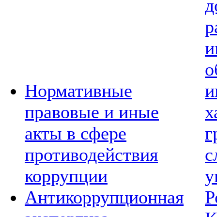
д
р
и
о
Нормативные
и
правовые и иные
х
акты в сфере
г
противодействия
с
коррупции
у
Антикоррупционная
Р