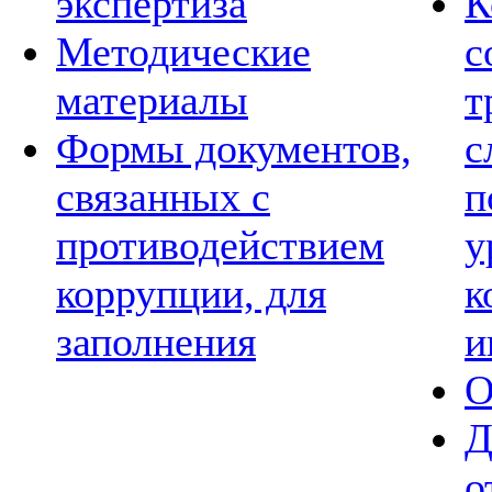
экспертиза
К
Методические
с
материалы
т
Формы документов,
с
связанных с
п
противодействием
у
коррупции, для
к
заполнения
и
О
Д
о