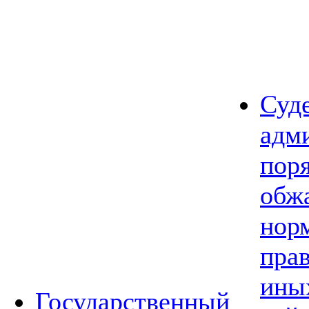
Суд
адм
пор
обж
нор
прав
ины
Государственный