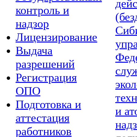
дей
контроль и
(без
надзор
Сиб
Лицензирование
упр
Выдача
Фед
разрешений
слу
Регистрация
экол
ОПО
тех
Подготовка и
и а
аттестация
надз
работников