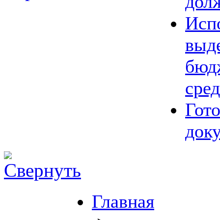
дол
Исп
выд
бюд
сред
Гот
док
Главная