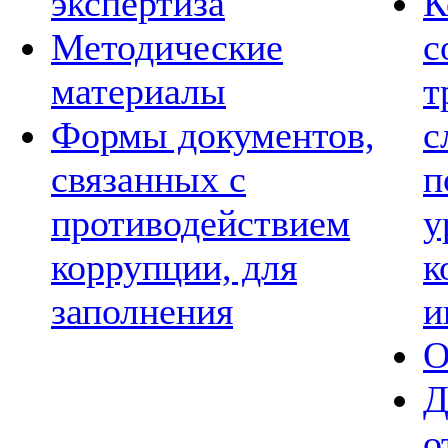
экспертиза
К
Методические
с
материалы
т
Формы документов,
с
связанных с
п
противодействием
у
коррупции, для
к
заполнения
и
О
Д
о