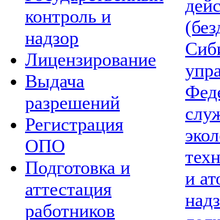
дей
контроль и
(без
надзор
Сиб
Лицензирование
упр
Выдача
Фед
разрешений
слу
Регистрация
экол
ОПО
тех
Подготовка и
и а
аттестация
надз
работников