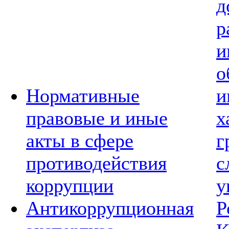
д
р
и
о
Нормативные
и
правовые и иные
х
акты в сфере
г
противодействия
с
коррупции
у
Антикоррупционная
Р