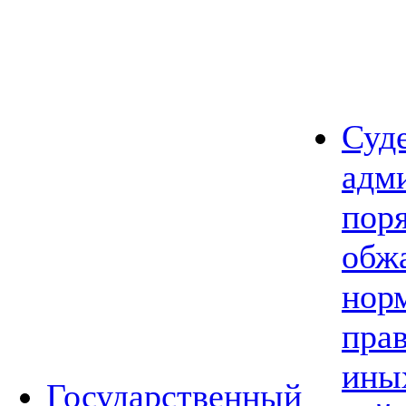
Суд
адм
пор
обж
нор
прав
ины
Государственный