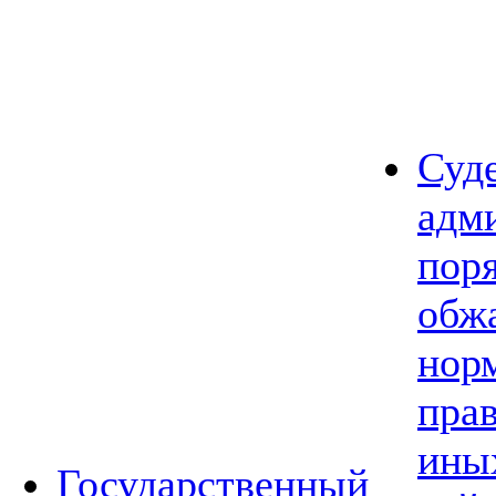
Суд
адм
пор
обж
нор
прав
ины
Государственный