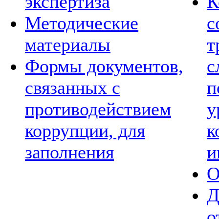
экспертиза
К
Методические
с
материалы
т
Формы документов,
с
связанных с
п
противодействием
у
коррупции, для
к
заполнения
и
О
Д
о