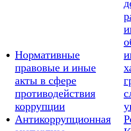
д
р
и
о
Нормативные
и
правовые и иные
х
акты в сфере
г
противодействия
с
коррупции
у
Антикоррупционная
Р