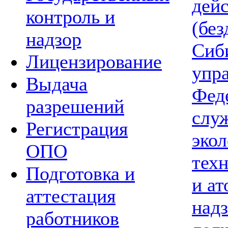
дей
контроль и
(без
надзор
Сиб
Лицензирование
упр
Выдача
Фед
разрешений
слу
Регистрация
экол
ОПО
тех
Подготовка и
и а
аттестация
надз
работников