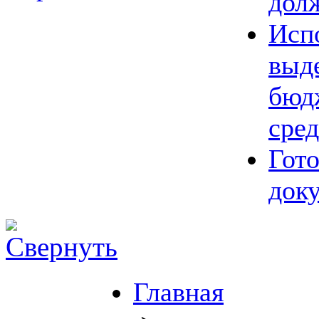
дол
Исп
выд
бюд
сред
Гот
док
Главная