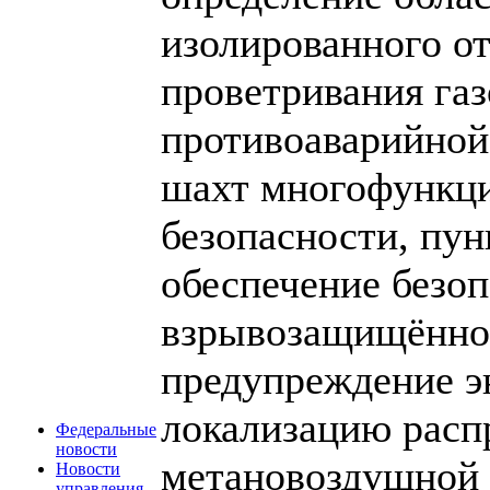
изолированного от
проветривания га
противоаварийной
шахт многофункц
безопасности, пу
обеспечение безо
взрывозащищённог
предупреждение э
локализацию расп
Федеральные
новости
метановоздушной 
Новости
управления