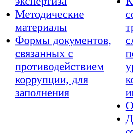
экспертиза
К
Методические
с
материалы
т
Формы документов,
с
связанных с
п
противодействием
у
коррупции, для
к
заполнения
и
О
Д
о