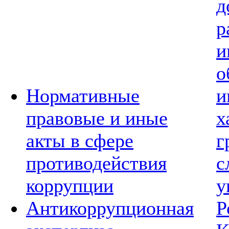
д
р
и
о
Нормативные
и
правовые и иные
х
акты в сфере
г
противодействия
с
коррупции
у
Антикоррупционная
Р