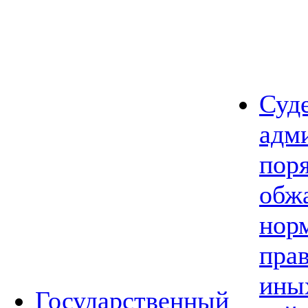
Суд
адм
пор
обж
нор
прав
ины
Государственный