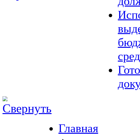
дол
Исп
выд
бюд
сред
Гот
док
Главная