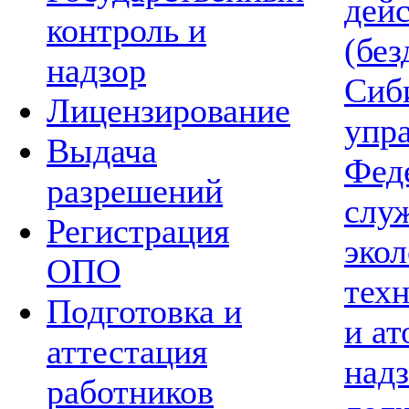
дей
контроль и
(без
надзор
Сиб
Лицензирование
упр
Выдача
Фед
разрешений
слу
Регистрация
экол
ОПО
тех
Подготовка и
и а
аттестация
надз
работников