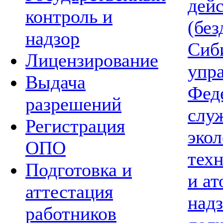
дей
контроль и
(без
надзор
Сиб
Лицензирование
упр
Выдача
Фед
разрешений
слу
Регистрация
экол
ОПО
тех
Подготовка и
и а
аттестация
надз
работников