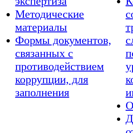
экспертиза
К
Методические
с
материалы
т
Формы документов,
с
связанных с
п
противодействием
у
коррупции, для
к
заполнения
и
О
Д
о