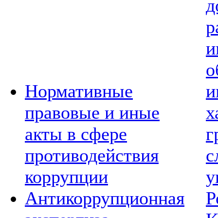
д
р
и
о
Нормативные
и
правовые и иные
х
акты в сфере
г
противодействия
с
коррупции
у
Антикоррупционная
Р