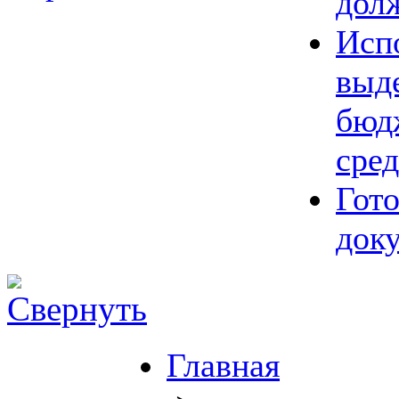
дол
Исп
выд
бюд
сред
Гот
док
Главная