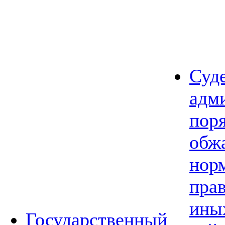
Суд
адм
пор
обж
нор
прав
ины
Государственный