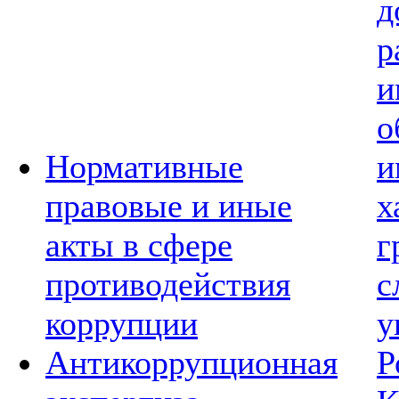
д
р
и
о
Нормативные
и
правовые и иные
х
акты в сфере
г
противодействия
с
коррупции
у
Антикоррупционная
Р