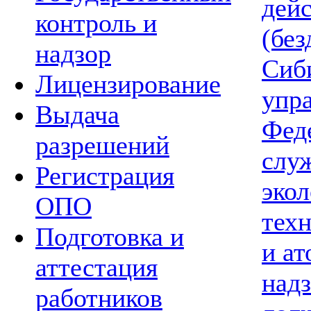
дей
контроль и
(без
надзор
Сиб
Лицензирование
упр
Выдача
Фед
разрешений
слу
Регистрация
экол
ОПО
тех
Подготовка и
и а
аттестация
надз
работников