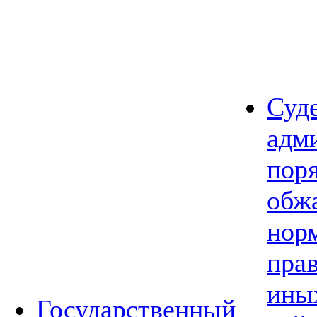
Суд
адм
пор
обж
нор
прав
ины
Государственный