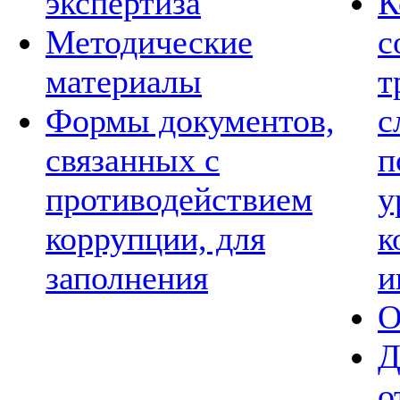
экспертиза
К
Методические
с
материалы
т
Формы документов,
с
связанных с
п
противодействием
у
коррупции, для
к
заполнения
и
О
Д
о