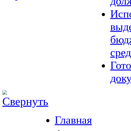
дол
Исп
выд
бюд
сред
Гот
док
Главная